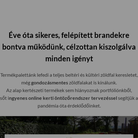
Éve óta sikeres, felépített brandekre
bontva működünk, célzottan kiszolgálva
minden igényt
Termékpalettánk lefedi a teljes beltéri és kültéri zöldfal keresletet,
még
gondozásmentes
zöldfalakat is kínálunk.
Az alap kertészeti termékek sem hiányoznak portfóliónkből,
sőt i
ngyenes online kerti öntözőrendszer tervezéssel
segítjük a
pandémia óta érdeklődőinket.