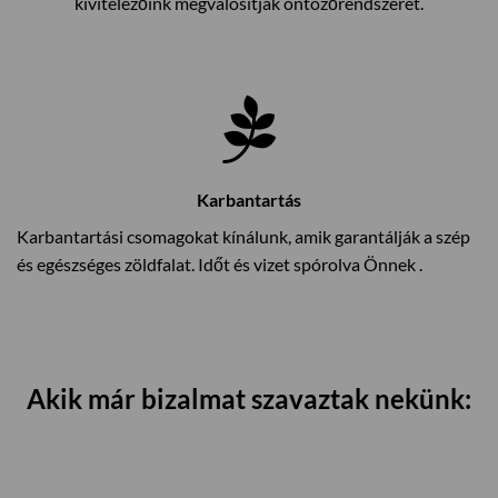
kivitelezőink megvalósítják öntözőrendszerét.
Karbantartás
Karbantartási csomagokat kínálunk, amik garantálják a szép
és egészséges zöldfalat. Időt és vizet spórolva Önnek .
Akik már bizalmat szavaztak nekünk: