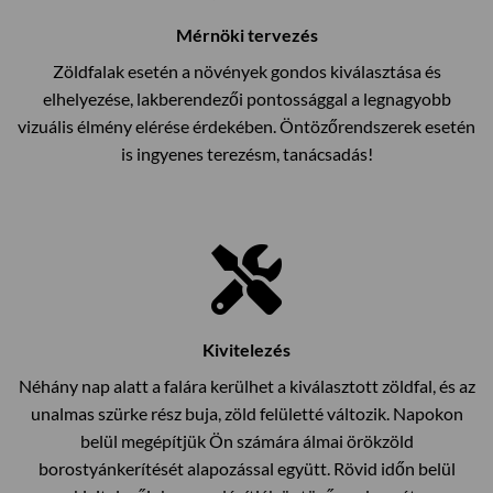
Mérnöki tervezés
Zöldfalak esetén a növények gondos kiválasztása és
elhelyezése, lakberendezői pontossággal a legnagyobb
vizuális élmény elérése érdekében. Öntözőrendszerek esetén
is ingyenes terezésm, tanácsadás!
Kivitelezés
Néhány nap alatt a falára kerülhet a kiválasztott zöldfal, és az
unalmas szürke rész buja, zöld felületté változik. Napokon
belül megépítjük Ön számára álmai örökzöld
borostyánkerítését alapozással együtt. Rövid időn belül