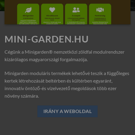
MINI-GARDEN.HU
Cégünk a Minigarden® nemzetközi zöldfal modulrendszer
kizárólagos magyarországi forgalmazója.
Minigarden moduláris termékek lehetővé teszik a függőleges
kertek létrehozását beltérben és kültérben egyaránt,
innovatív öntöző-és vízelvezető megoldások több ezer
növény számára.
IRÁNY A WEBOLDAL