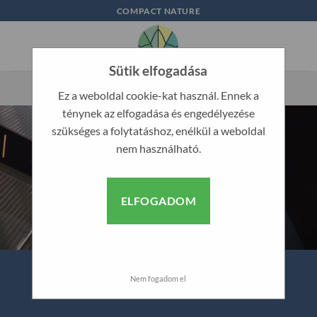
Skip
COMPACT NATURE
to
content
Sütik elfogadása
Ez a weboldal cookie-kat használ. Ennek a
ténynek az elfogadása és engedélyezése
szükséges a folytatáshoz, enélkül a weboldal
nem használható.
ELFOGADOM
Nem fogadom el