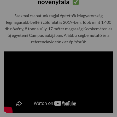
növényfala
Szakmai csapatunk tagjai építették Magyarország
legmagasabb beltéri zöldfalát is 2019-ben. Több mint 1.400
db növény, 8 tonna súly, 17 méter magasság Kecskeméten az
új egyetemi Campus aulájában. Alább a cégbemutató és a
referenciavideónk az építésről: