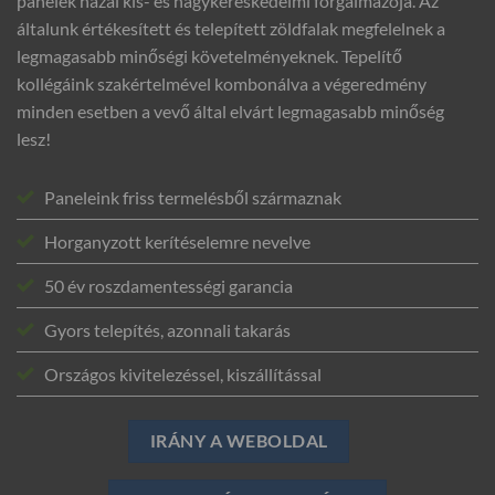
panelek hazai kis- és nagykereskedelmi forgalmazója. Az
általunk értékesített és telepített zöldfalak megfelelnek a
legmagasabb minőségi követelményeknek. Tepelítő
kollégáink szakértelmével kombonálva a végeredmény
minden esetben a vevő által elvárt legmagasabb minőség
lesz!
Paneleink friss termelésből származnak
Horganyzott kerítéselemre nevelve
50 év roszdamentességi garancia
Gyors telepítés, azonnali takarás
Országos kivitelezéssel, kiszállítással
IRÁNY A WEBOLDAL