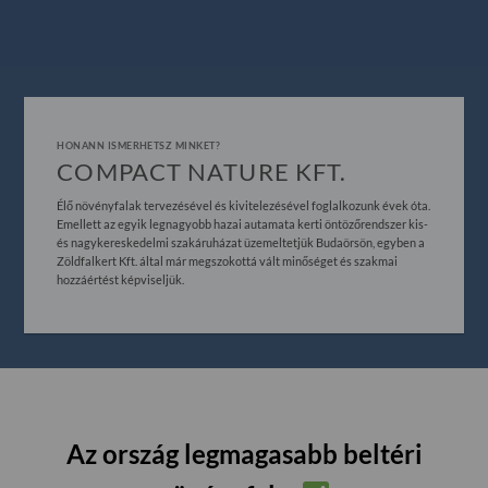
HONANN ISMERHETSZ MINKET?
COMPACT NATURE KFT.
Élő növényfalak tervezésével és kivitelezésével foglalkozunk évek óta.
Emellett az egyik legnagyobb hazai autamata kerti öntözőrendszer kis-
és nagykereskedelmi szakáruházat üzemeltetjük Budaörsön, egyben a
Zöldfalkert Kft. által már megszokottá vált minőséget és szakmai
hozzáértést képviseljük.
Az ország legmagasabb beltéri