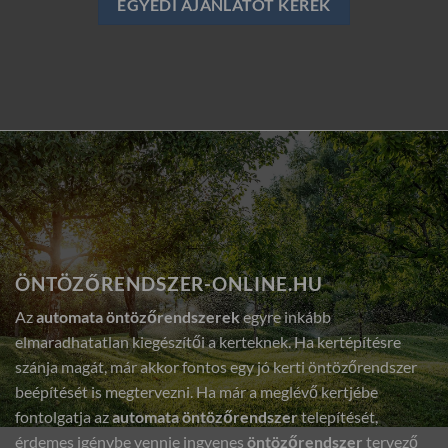
EGYEDI AJÁNLATOT KÉREK
ÖNTÖZŐRENDSZER-ONLINE.HU
Az
automata öntözőrendszerek
egyre inkább
elmaradhatatlan kiegészítői a kerteknek. Ha kertépítésre
szánja magát, már akkor fontos egy jó kerti öntözőrendszer
beépítését is megtervezni. Ha már a meglévő kertjébe
fontolgatja az
automata öntözőrendszer
telepítését,
érdemes igénybe vennie ingyenes
öntözőrendszer
tervező