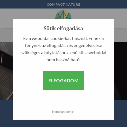
Skip
COMPACT NATURE
to
content
Sütik elfogadása
Ez a weboldal cookie-kat használ. Ennek a
ténynek az elfogadása és engedélyezése
szükséges a folytatáshoz, enélkül a weboldal
nem használható.
ELFOGADOM
Nem fogadom el