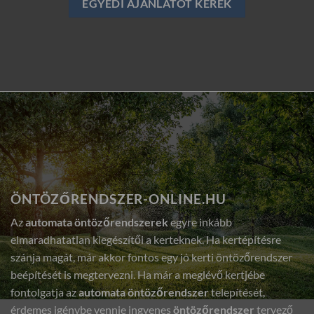
EGYEDI AJÁNLATOT KÉREK
ÖNTÖZŐRENDSZER-ONLINE.HU
Az
automata öntözőrendszerek
egyre inkább
elmaradhatatlan kiegészítői a kerteknek. Ha kertépítésre
szánja magát, már akkor fontos egy jó kerti öntözőrendszer
beépítését is megtervezni. Ha már a meglévő kertjébe
fontolgatja az
automata öntözőrendszer
telepítését,
érdemes igénybe vennie ingyenes
öntözőrendszer
tervező