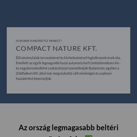
HONANN ISMERHETSZ MINKET?
COMPACT NATURE KFT.
Élő növényfalak tervezésével és kivitelezésével foglalkozunk évek óta.
Emellett az egyik legnagyobb hazai autamata kerti öntözőrendszer kis-
és nagykereskedelmi szakáruházat üzemeltetjük Budaörsön, egyben a
Zöldfalkert Kft. által már megszokottá vált minőséget és szakmai
hozzáértést képviseljük.
Az ország legmagasabb beltéri