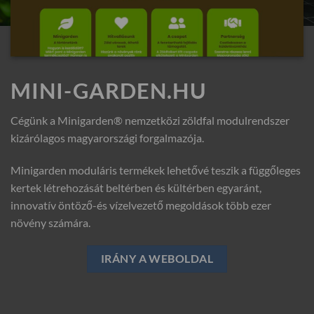
MINI-GARDEN.HU
Cégünk a Minigarden® nemzetközi zöldfal modulrendszer
kizárólagos magyarországi forgalmazója.
Minigarden moduláris termékek lehetővé teszik a függőleges
kertek létrehozását beltérben és kültérben egyaránt,
innovatív öntöző-és vízelvezető megoldások több ezer
növény számára.
IRÁNY A WEBOLDAL