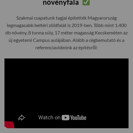
növényfala
Szakmai csapatunk tagjai építették Magyarország
legmagasabb beltéri zöldfalát is 2019-ben. Több mint 1.400
db növény, 8 tonna súly, 17 méter magasság Kecskeméten az
új egyetemi Campus aulájában. Alább a cégbemutató és a
referenciavideónk az építésről: