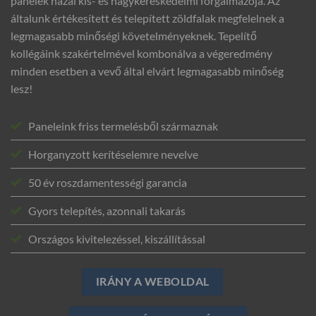
panelek hazai kis- és nagykereskedelmi forgalmazója. Az
általunk értékesített és telepített zöldfalak megfelelnek a
legmagasabb minőségi követelményeknek. Tepelítő
kollégáink szakértelmével kombonálva a végeredmény
minden esetben a vevő által elvárt legmagasabb minőség
lesz!
Paneleink friss termelésből származnak
Horganyzott kerítéselemre nevelve
50 év roszdamentességi garancia
Gyors telepítés, azonnali takarás
Országos kivitelezéssel, kiszállítással
IRÁNY A WEBOLDAL