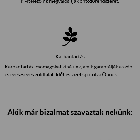
kivitelezőink megvalósítják öntözőrendszerét.
Karbantartás
Karbantartási csomagokat kínálunk, amik garantálják a szép
és egészséges zöldfalat. Időt és vizet spórolva Önnek .
Akik már bizalmat szavaztak nekünk: