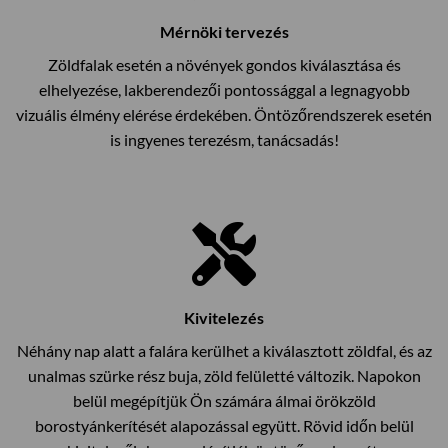
Mérnöki tervezés
Zöldfalak esetén a növények gondos kiválasztása és
elhelyezése, lakberendezői pontossággal a legnagyobb
vizuális élmény elérése érdekében. Öntözőrendszerek esetén
is ingyenes terezésm, tanácsadás!
Kivitelezés
Néhány nap alatt a falára kerülhet a kiválasztott zöldfal, és az
unalmas szürke rész buja, zöld felületté változik. Napokon
belül megépítjük Ön számára álmai örökzöld
borostyánkerítését alapozással együtt. Rövid időn belül