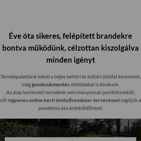
Éve óta sikeres, felépített brandekre
bontva működünk, célzottan kiszolgálva
minden igényt
Termékpalettánk lefedi a teljes beltéri és kültéri zöldfal keresletet,
még
gondozásmentes
zöldfalakat is kínálunk.
Az alap kertészeti termékek sem hiányoznak portfóliónkből,
sőt i
ngyenes online kerti öntözőrendszer tervezéssel
segítjük a
pandémia óta érdeklődőinket.