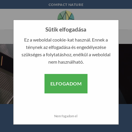
Skip
COMPACT NATURE
to
content
Sütik elfogadása
Ez a weboldal cookie-kat használ. Ennek a
ténynek az elfogadása és engedélyezése
szükséges a folytatáshoz, enélkül a weboldal
nem használható.
ELFOGADOM
Nem fogadom el