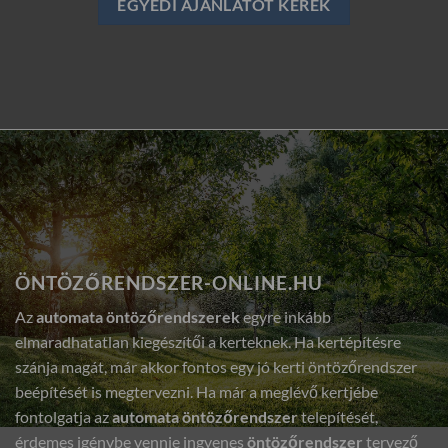
EGYEDI AJÁNLATOT KÉREK
ÖNTÖZŐRENDSZER-ONLINE.HU
Az
automata öntözőrendszerek
egyre inkább
elmaradhatatlan kiegészítői a kerteknek. Ha kertépítésre
szánja magát, már akkor fontos egy jó kerti öntözőrendszer
beépítését is megtervezni. Ha már a meglévő kertjébe
fontolgatja az
automata öntözőrendszer
telepítését,
érdemes igénybe vennie ingyenes
öntözőrendszer
tervező