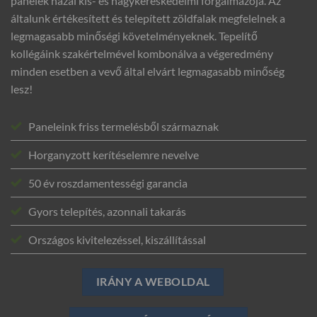
panelek hazai kis- és nagykereskedelmi forgalmazója. Az
általunk értékesített és telepített zöldfalak megfelelnek a
legmagasabb minőségi követelményeknek. Tepelítő
kollégáink szakértelmével kombonálva a végeredmény
minden esetben a vevő által elvárt legmagasabb minőség
lesz!
Paneleink friss termelésből származnak
Horganyzott kerítéselemre nevelve
50 év roszdamentességi garancia
Gyors telepítés, azonnali takarás
Országos kivitelezéssel, kiszállítással
IRÁNY A WEBOLDAL