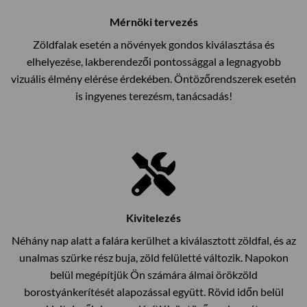
Mérnöki tervezés
Zöldfalak esetén a növények gondos kiválasztása és
elhelyezése, lakberendezői pontossággal a legnagyobb
vizuális élmény elérése érdekében. Öntözőrendszerek esetén
is ingyenes terezésm, tanácsadás!
Kivitelezés
Néhány nap alatt a falára kerülhet a kiválasztott zöldfal, és az
unalmas szürke rész buja, zöld felületté változik. Napokon
belül megépítjük Ön számára álmai örökzöld
borostyánkerítését alapozással együtt. Rövid időn belül