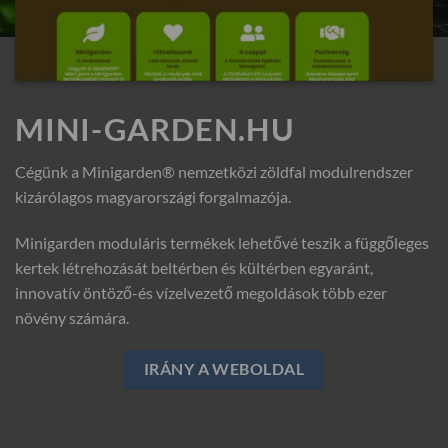
MINI-GARDEN.HU
Cégünk a Minigarden® nemzetközi zöldfal modulrendszer
kizárólagos magyarországi forgalmazója.
Minigarden moduláris termékek lehetővé teszik a függőleges
kertek létrehozását beltérben és kültérben egyaránt,
innovatív öntöző-és vízelvezető megoldások több ezer
növény számára.
IRÁNY A WEBOLDAL