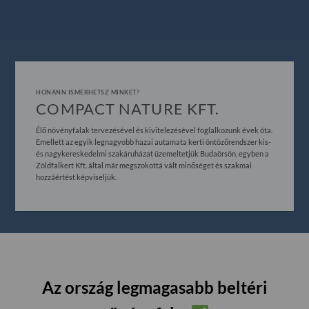
HONANN ISMERHETSZ MINKET?
COMPACT NATURE KFT.
Élő növényfalak tervezésével és kivitelezésével foglalkozunk évek óta.
Emellett az egyik legnagyobb hazai autamata kerti öntözőrendszer kis-
és nagykereskedelmi szakáruházat üzemeltetjük Budaörsön, egyben a
Zöldfalkert Kft. által már megszokottá vált minőséget és szakmai
hozzáértést képviseljük.
Az ország legmagasabb beltéri