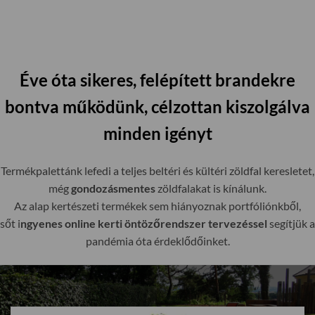
Éve óta sikeres, felépített brandekre
bontva működünk, célzottan kiszolgálva
minden igényt
Termékpalettánk lefedi a teljes beltéri és kültéri zöldfal keresletet,
még
gondozásmentes
zöldfalakat is kínálunk.
Az alap kertészeti termékek sem hiányoznak portfóliónkből,
sőt i
ngyenes online kerti öntözőrendszer tervezéssel
segítjük a
pandémia óta érdeklődőinket.