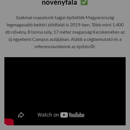
növényfala
Szakmai csapatunk tagjai építették Magyarország
legmagasabb beltéri zöldfalát is 2019-ben. Több mint 1.400
db növény, 8 tonna súly, 17 méter magasság Kecskeméten az
új egyetemi Campus aulájában. Alább a cégbemutató és a
referenciavideónk az építésről: