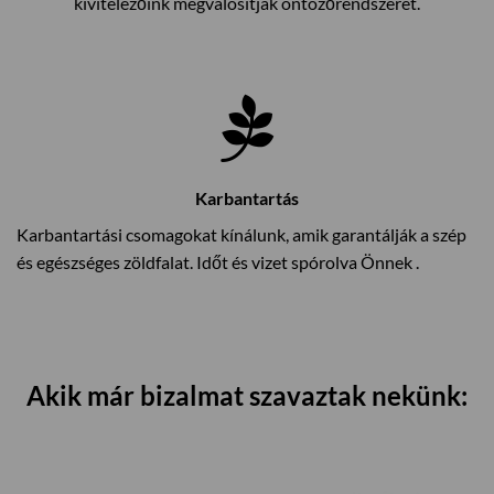
kivitelezőink megvalósítják öntözőrendszerét.
Karbantartás
Karbantartási csomagokat kínálunk, amik garantálják a szép
és egészséges zöldfalat. Időt és vizet spórolva Önnek .
Akik már bizalmat szavaztak nekünk: