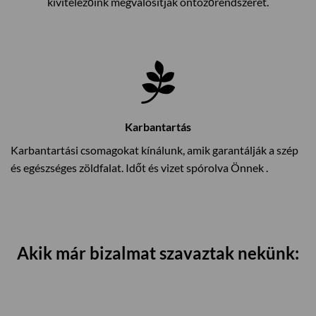
kivitelezőink megvalósítják öntözőrendszerét.
Karbantartás
Karbantartási csomagokat kínálunk, amik garantálják a szép
és egészséges zöldfalat. Időt és vizet spórolva Önnek .
Akik már bizalmat szavaztak nekünk: