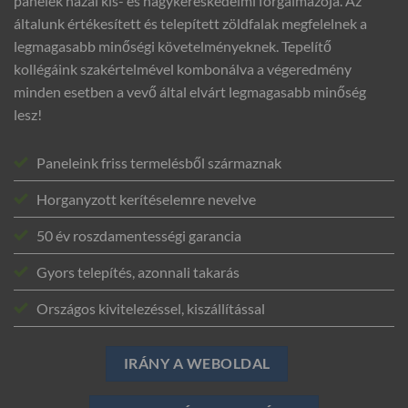
panelek hazai kis- és nagykereskedelmi forgalmazója. Az
általunk értékesített és telepített zöldfalak megfelelnek a
legmagasabb minőségi követelményeknek. Tepelítő
kollégáink szakértelmével kombonálva a végeredmény
minden esetben a vevő által elvárt legmagasabb minőség
lesz!
Paneleink friss termelésből származnak
Horganyzott kerítéselemre nevelve
50 év roszdamentességi garancia
Gyors telepítés, azonnali takarás
Országos kivitelezéssel, kiszállítással
IRÁNY A WEBOLDAL