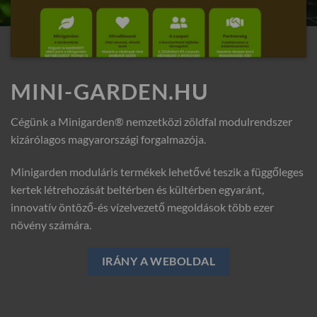
MINI-GARDEN.HU
Cégünk a Minigarden® nemzetközi zöldfal modulrendszer
kizárólagos magyarországi forgalmazója.
Minigarden moduláris termékek lehetővé teszik a függőleges
kertek létrehozását beltérben és kültérben egyaránt,
innovatív öntöző-és vízelvezető megoldások több ezer
növény számára.
IRÁNY A WEBOLDAL