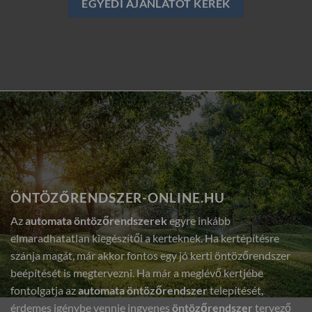
EGYEDI AJÁNLATOT KÉREK
ÖNTÖZŐRENDSZER-ONLINE.HU
Az
automata öntözőrendszerek
egyre inkább
elmaradhatatlan kiegészítői a kerteknek. Ha kertépítésre
szánja magát, már akkor fontos egy jó kerti öntözőrendszer
beépítését is megtervezni. Ha már a meglévő kertjébe
fontolgatja az
automata öntözőrendszer
telepítését,
érdemes igénybe vennie ingyenes
öntözőrendszer
tervező