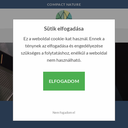
Skip
COMPACT NATURE
to
content
Sütik elfogadása
Ez a weboldal cookie-kat használ. Ennek a
ténynek az elfogadása és engedélyezése
szükséges a folytatáshoz, enélkül a weboldal
nem használható.
ELFOGADOM
Nem fogadom el