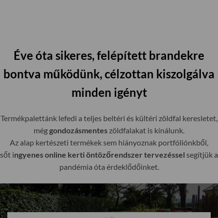
Éve óta sikeres, felépített brandekre
bontva működünk, célzottan kiszolgálva
minden igényt
Termékpalettánk lefedi a teljes beltéri és kültéri zöldfal keresletet,
még
gondozásmentes
zöldfalakat is kínálunk.
Az alap kertészeti termékek sem hiányoznak portfóliónkből,
sőt i
ngyenes online kerti öntözőrendszer tervezéssel
segítjük a
pandémia óta érdeklődőinket.