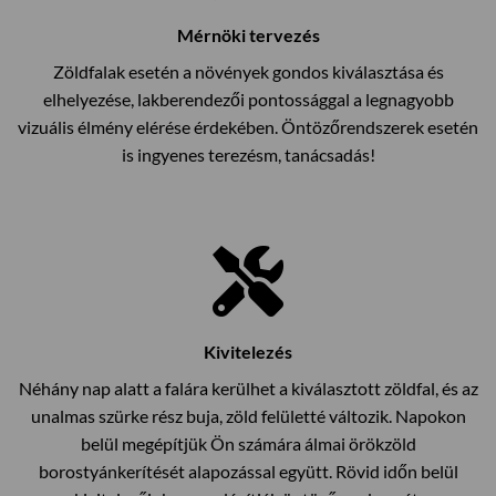
Mérnöki tervezés
Zöldfalak esetén a növények gondos kiválasztása és
elhelyezése, lakberendezői pontossággal a legnagyobb
vizuális élmény elérése érdekében. Öntözőrendszerek esetén
is ingyenes terezésm, tanácsadás!
Kivitelezés
Néhány nap alatt a falára kerülhet a kiválasztott zöldfal, és az
unalmas szürke rész buja, zöld felületté változik. Napokon
belül megépítjük Ön számára álmai örökzöld
borostyánkerítését alapozással együtt. Rövid időn belül