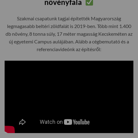
növényfala
Szakmai csapatunk tagjai építették Magyarország
legmagasabb beltéri zöldfalát is 2019-ben. Több mint 1.400
db növény, 8 tonna súly, 17 méter magasság Kecskeméten az
új egyetemi Campus aulájában. Alább a cégbemutató és a
referenciavideónk az építésről: