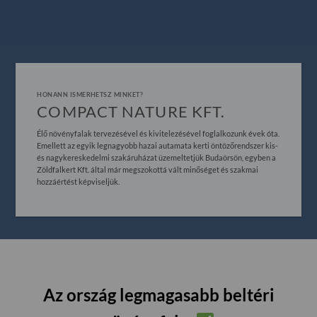
HONANN ISMERHETSZ MINKET?
COMPACT NATURE KFT.
Élő növényfalak tervezésével és kivitelezésével foglalkozunk évek óta.
Emellett az egyik legnagyobb hazai autamata kerti öntözőrendszer kis-
és nagykereskedelmi szakáruházat üzemeltetjük Budaörsön, egyben a
Zöldfalkert Kft. által már megszokottá vált minőséget és szakmai
hozzáértést képviseljük.
Az ország legmagasabb beltéri