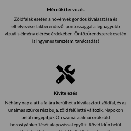
Mérnöki tervezés
Zöldfalak esetén a növények gondos kiválasztása és
elhelyezése, lakberendezői pontossággal a legnagyobb
vizuális élmény elérése érdekében. Öntözőrendszerek esetén
is ingyenes terezésm, tanácsadás!
Kivitelezés
Néhány nap alatt a falára kerülhet a kiválasztott zöldfal, és az
unalmas szürke rész buja, zöld felületté változik. Napokon
belül megépítjük Ön számára álmai örökzöld
borostyánkerítését alapozással együtt. Rövid időn belül