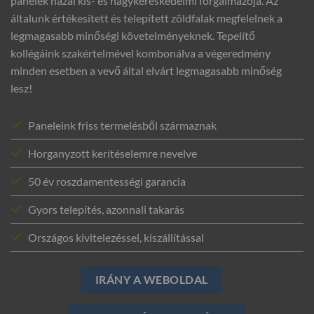
panelek hazai kis- és nagykereskedelmi forgalmazója. Az
általunk értékesített és telepített zöldfalak megfelelnek a
legmagasabb minőségi követelményeknek. Tepelítő
kollégáink szakértelmével kombonálva a végeredmény
minden esetben a vevő által elvárt legmagasabb minőség
lesz!
Paneleink friss termelésből származnak
Horganyzott kerítéselemre nevelve
50 év roszdamentességi garancia
Gyors telepítés, azonnali takarás
Országos kivitelezéssel, kiszállítással
IRÁNY A WEBOLDAL