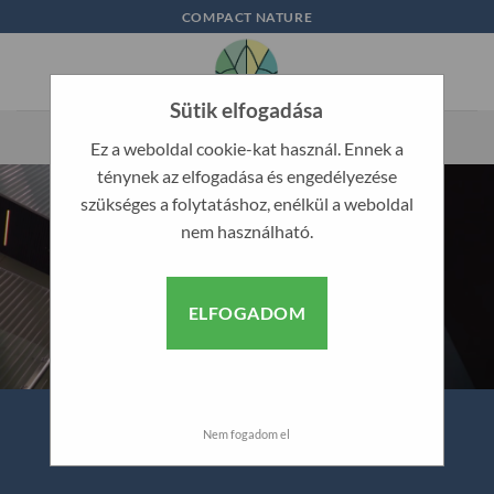
Skip
COMPACT NATURE
to
content
Sütik elfogadása
Ez a weboldal cookie-kat használ. Ennek a
ténynek az elfogadása és engedélyezése
szükséges a folytatáshoz, enélkül a weboldal
nem használható.
ELFOGADOM
Nem fogadom el