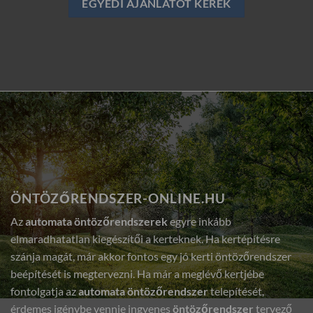
EGYEDI AJÁNLATOT KÉREK
ÖNTÖZŐRENDSZER-ONLINE.HU
Az
automata öntözőrendszerek
egyre inkább
elmaradhatatlan kiegészítői a kerteknek. Ha kertépítésre
szánja magát, már akkor fontos egy jó kerti öntözőrendszer
beépítését is megtervezni. Ha már a meglévő kertjébe
fontolgatja az
automata öntözőrendszer
telepítését,
érdemes igénybe vennie ingyenes
öntözőrendszer
tervező