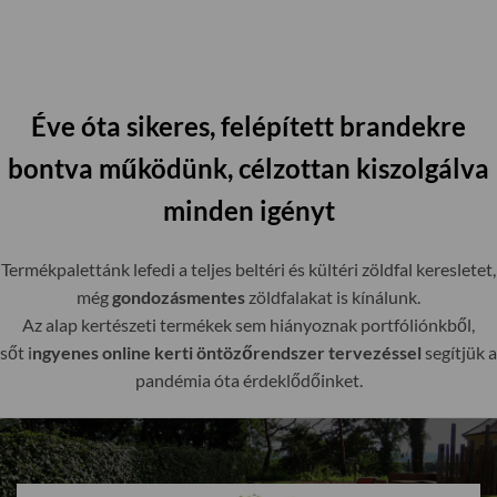
Éve óta sikeres, felépített brandekre
bontva működünk, célzottan kiszolgálva
minden igényt
Termékpalettánk lefedi a teljes beltéri és kültéri zöldfal keresletet,
még
gondozásmentes
zöldfalakat is kínálunk.
Az alap kertészeti termékek sem hiányoznak portfóliónkből,
sőt i
ngyenes online kerti öntözőrendszer tervezéssel
segítjük a
pandémia óta érdeklődőinket.