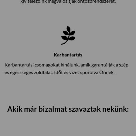
kivitelezőink megvalósítják öntözőrendszerét.
Karbantartás
Karbantartási csomagokat kínálunk, amik garantálják a szép
és egészséges zöldfalat. Időt és vizet spórolva Önnek .
Akik már bizalmat szavaztak nekünk: