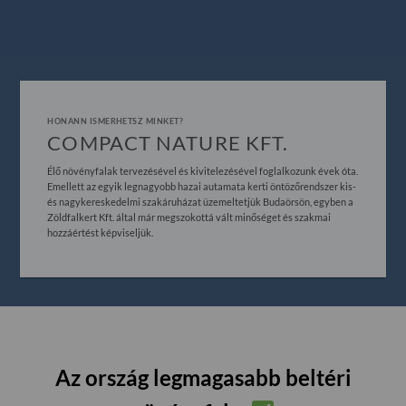
HONANN ISMERHETSZ MINKET?
COMPACT NATURE KFT.
Élő növényfalak tervezésével és kivitelezésével foglalkozunk évek óta.
Emellett az egyik legnagyobb hazai autamata kerti öntözőrendszer kis-
és nagykereskedelmi szakáruházat üzemeltetjük Budaörsön, egyben a
Zöldfalkert Kft. által már megszokottá vált minőséget és szakmai
hozzáértést képviseljük.
Az ország legmagasabb beltéri