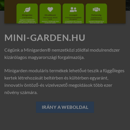
MINI-GARDEN.HU
Cégünk a Minigarden® nemzetközi zöldfal modulrendszer
kizárólagos magyarországi forgalmazója.
Minigarden moduláris termékek lehetővé teszik a függőleges
kertek létrehozását beltérben és kültérben egyaránt,
innovatív öntöző-és vízelvezető megoldások több ezer
növény számára.
IRÁNY A WEBOLDAL