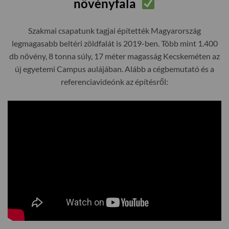
növényfala
Szakmai csapatunk tagjai építették Magyarország
legmagasabb beltéri zöldfalát is 2019-ben. Több mint 1.400
db növény, 8 tonna súly, 17 méter magasság Kecskeméten az
új egyetemi Campus aulájában. Alább a cégbemutató és a
referenciavideónk az építésről: