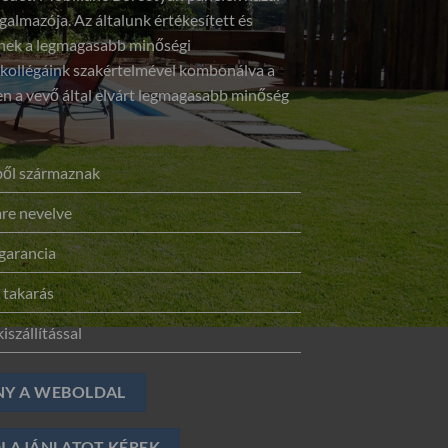
galmazója. Az általunk értékesített és
elnek a legmagasabb minőségi
 kollégáink szakértelmével kombonálva a
 a vevő által elvárt legmagasabb minőség
sből származnak
re nevelve
garancia
 takarás
iszállítással
NY A WEBOLDAL
I AJÁNLATOT KÉREK