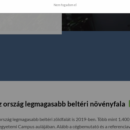
Zöldfalkert Kft. által már
Nem fogadom el
akmai hozzáértést
z ország legmagasabb beltéri növényfala
rszág legmagasabb beltéri zöldfalát is 2019-ben. Több mint 1.400
egyetemi Campus aulájában. Alább a cégbemutató és a referenciavi