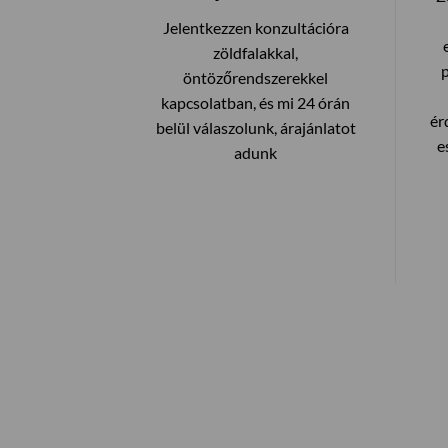
Jelentkezzen konzultációra
zöldfalakkal,
öntözőrendszerekkel
kapcsolatban, és mi 24 órán
ér
belül válaszolunk, árajánlatot
e
adunk