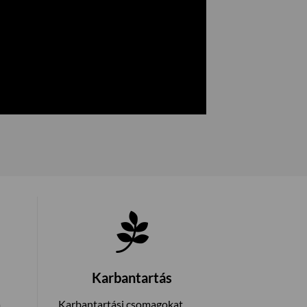
Karbantartás
a
Karbantartási csomagokat