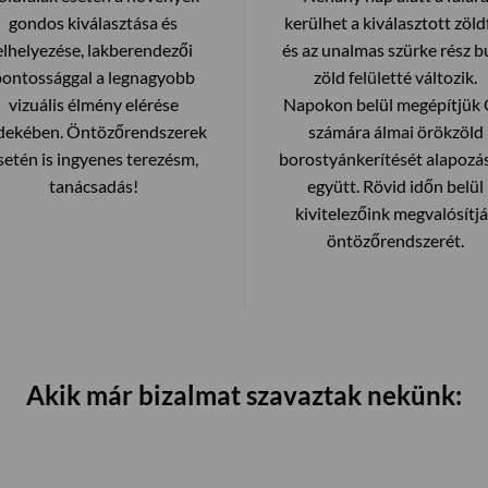
gondos kiválasztása és
kerülhet a kiválasztott zöldf
elhelyezése, lakberendezői
és az unalmas szürke rész bu
pontossággal a legnagyobb
zöld felületté változik.
vizuális élmény elérése
Napokon belül megépítjük
dekében. Öntözőrendszerek
számára álmai örökzöld
setén is ingyenes terezésm,
borostyánkerítését alapozá
tanácsadás!
együtt. Rövid időn belül
kivitelezőink megvalósítj
öntözőrendszerét.
Akik már bizalmat szavaztak nekünk: