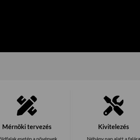
Mérnöki tervezés
Kivitelezés
öldfalak esetén a növények
Néhány nap alatt a falár