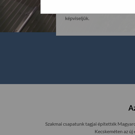
üzemeltetjük Budaörsön, egyben a 
megszokottá vált minőséget és sz
képviseljük.
A
Szakmai csapatunk tagjai építették Magyaro
Kecskeméten az új 