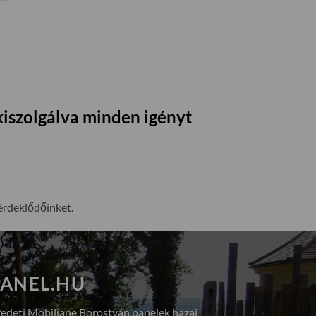
kiszolgálva minden igényt
érdeklődőinket.
ANEL.HU
redeti Mobiliane Borostyán panelek hazai