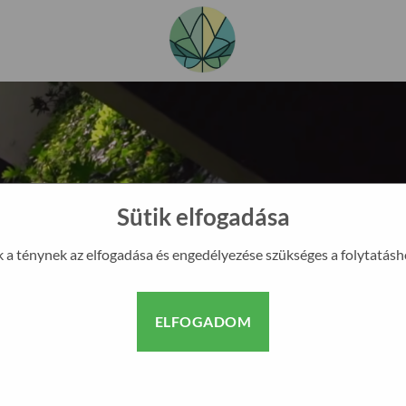
Sütik elfogadása
k a ténynek az elfogadása és engedélyezése szükséges a folytatásh
?
URE KFT.
ELFOGADOM
ivitelezésével foglalkozunk
gyobb hazai autamata kerti
kedelmi szakáruházat