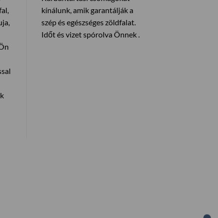
al,
kínálunk, amik garantálják a
ja,
szép és egészséges zöldfalat.
Időt és vizet spórolva Önnek .
 Ön
ssal
ák