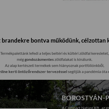
ett brandekre bontva működünk, célzottan 
Termékpalettánk lefedi a teljes beltéri és kültéri zöldfal keresletet,
még
gondozásmentes
zöldfalakat is kínálunk.
Az alap kertészeti termékek sem hiányoznak portfóliónkből,
line kerti öntözőrendszer tervezéssel
segítjük a pandémia óta 
BOROSTYÁN-P
A Compact Nature Kft., az e