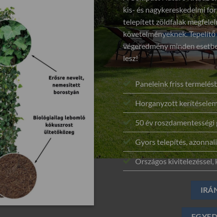
kis- és nagykereskedelmi for
telepített zöldfalak megfel
követelményeknek. Tepelítő
végeredmény minden esetben
lesz!
Paneleink friss termelé
Horganyzott kerítéselem
50 év roszdamentességi 
Gyors telepítés, azonnali
Országos kivitelezéssel, k
IRÁ
EGYED