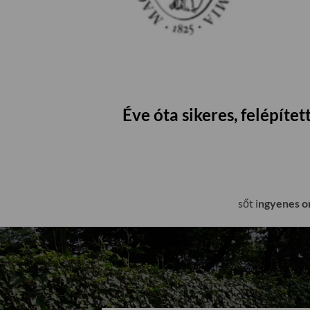
Éve óta sikeres, felépít
sőt i
ngyenes on