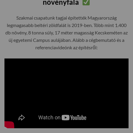
növényfala
Szakmai csapatunk tagjai építették Magyarország
legmagasabb beltéri zöldfalát is 2019-ben. Több mint 1.400
db növény, 8 tonna súly, 17 méter magasság Kecskeméten az
új egyetemi Campus aulájában. Alább a cégbemutató és a
referenciavideónk az építésről: