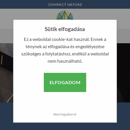
Skip
COMPACT NATURE
to
content
Sütik elfogadása
Ez a weboldal cookie-kat használ. Ennek a
ténynek az elfogadása és engedélyezése
szükséges a folytatáshoz, enélkül a weboldal
nem használható.
ELFOGADOM
Nem fogadom el