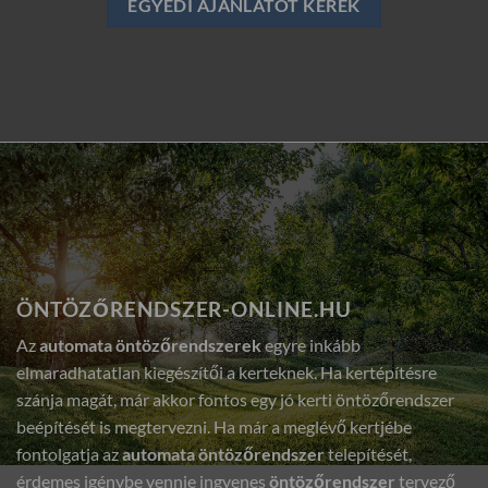
EGYEDI AJÁNLATOT KÉREK
ÖNTÖZŐRENDSZER-ONLINE.HU
Az
automata öntözőrendszerek
egyre inkább
elmaradhatatlan kiegészítői a kerteknek. Ha kertépítésre
szánja magát, már akkor fontos egy jó kerti öntözőrendszer
beépítését is megtervezni. Ha már a meglévő kertjébe
fontolgatja az
automata öntözőrendszer
telepítését,
érdemes igénybe vennie ingyenes
öntözőrendszer
tervező