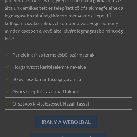
panelek hazai kis- és nagykereskedelmi forgalmazója. Az
általunk értékesített és telepített zöldfalak megfelelnek a
legmagasabb minőségi követelményeknek. Tepelítő
kollégáink szakértelmével kombonálva a végeredmény
minden esetben a vevő által elvárt legmagasabb minőség
lesz!
Paneleink friss termelésből származnak
Horganyzott kerítéselemre nevelve
50 év roszdamentességi garancia
Gyors telepítés, azonnali takarás
Országos kivitelezéssel, kiszállítással
IRÁNY A WEBOLDAL