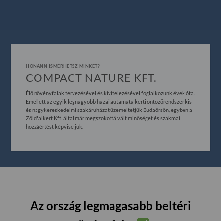
HONANN ISMERHETSZ MINKET?
COMPACT NATURE KFT.
Élő növényfalak tervezésével és kivitelezésével foglalkozunk évek óta.
Emellett az egyik legnagyobb hazai autamata kerti öntözőrendszer kis-
és nagykereskedelmi szakáruházat üzemeltetjük Budaörsön, egyben a
Zöldfalkert Kft. által már megszokottá vált minőséget és szakmai
hozzáértést képviseljük.
Az ország legmagasabb beltéri