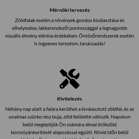
Mérnöki tervezés
Zöldfalak esetén a növények gondos kiválasztása és
elhelyezése, lakberendezői pontossággal a legnagyobb
vizuális élmény elérése érdekében. Öntözőrendszerek esetén
is ingyenes terezésm, tanácsadás!
Kivitelezés
Néhány nap alatt a falára kerülhet a kiválasztott zöldfal, és az
unalmas szürke rész buja, zöld felületté változik. Napokon
belül megépítjük Ön számára álmai örökzöld
borostyánkerítését alapozással együtt. Rövid időn belül