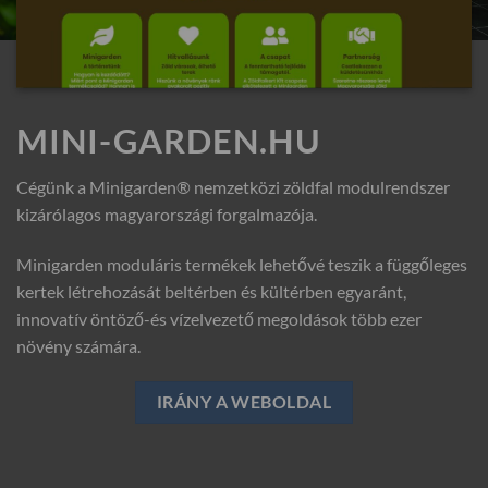
MINI-GARDEN.HU
Cégünk a Minigarden® nemzetközi zöldfal modulrendszer
kizárólagos magyarországi forgalmazója.
Minigarden moduláris termékek lehetővé teszik a függőleges
kertek létrehozását beltérben és kültérben egyaránt,
innovatív öntöző-és vízelvezető megoldások több ezer
növény számára.
IRÁNY A WEBOLDAL