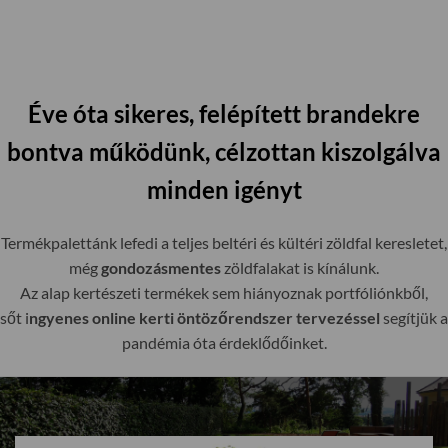
Éve óta sikeres, felépített brandekre
bontva működünk, célzottan kiszolgálva
minden igényt
Termékpalettánk lefedi a teljes beltéri és kültéri zöldfal keresletet,
még
gondozásmentes
zöldfalakat is kínálunk.
Az alap kertészeti termékek sem hiányoznak portfóliónkből,
sőt i
ngyenes online kerti öntözőrendszer tervezéssel
segítjük a
pandémia óta érdeklődőinket.