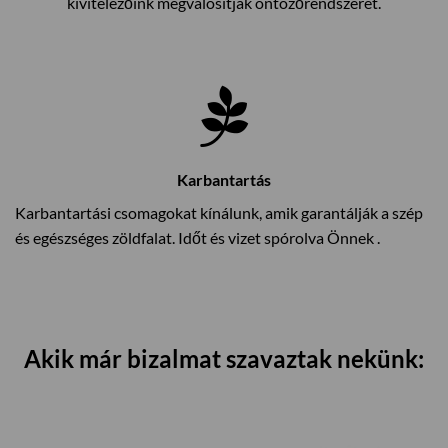
kivitelezőink megvalósítják öntözőrendszerét.
Karbantartás
Karbantartási csomagokat kínálunk, amik garantálják a szép
és egészséges zöldfalat. Időt és vizet spórolva Önnek .
Akik már bizalmat szavaztak nekünk: