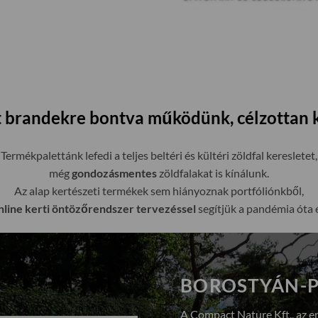
ett brandekre bontva működünk, célzottan 
Termékpalettánk lefedi a teljes beltéri és kültéri zöldfal keresletet,
még
gondozásmentes
zöldfalakat is kínálunk.
Az alap kertészeti termékek sem hiányoznak portfóliónkből,
line kerti öntözőrendszer tervezéssel
segítjük a pandémia óta 
BOROSTYÁN-P
A Compact Nature Kft., az e