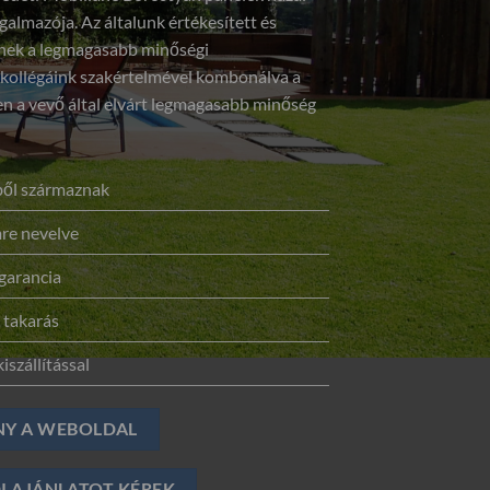
galmazója. Az általunk értékesített és
elnek a legmagasabb minőségi
 kollégáink szakértelmével kombonálva a
 a vevő által elvárt legmagasabb minőség
sből származnak
re nevelve
garancia
 takarás
iszállítással
NY A WEBOLDAL
I AJÁNLATOT KÉREK