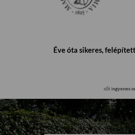
Éve óta sikeres, felépít
sőt i
ngyenes on