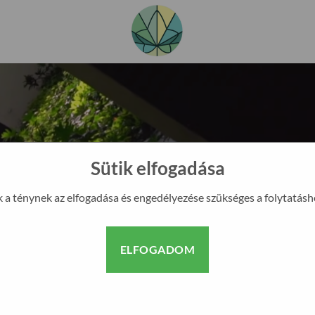
Sütik elfogadása
k a ténynek az elfogadása és engedélyezése szükséges a folytatásh
?
URE KFT.
ELFOGADOM
ivitelezésével foglalkozunk
gyobb hazai autamata kerti
kedelmi szakáruházat