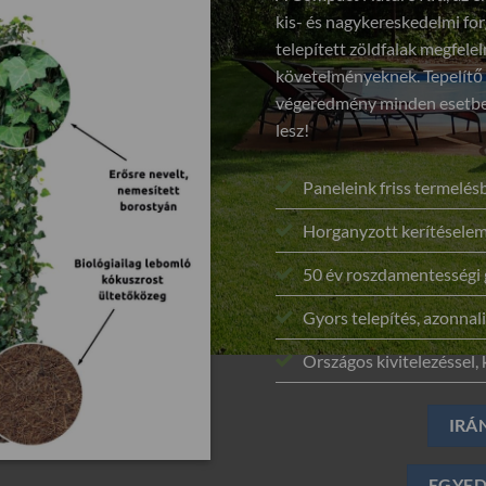
kis- és nagykereskedelmi for
telepített zöldfalak megfel
követelményeknek. Tepelítő
végeredmény minden esetben
lesz!
Paneleink friss termelé
Horganyzott kerítéselem
50 év roszdamentességi 
Gyors telepítés, azonnali
Országos kivitelezéssel, k
IRÁ
EGYED