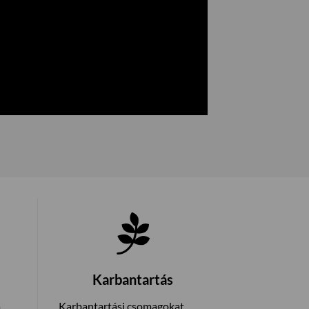
Karbantartás
a
Karbantartási csomagokat