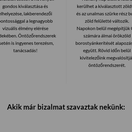
gondos kiválasztása és
kerülhet a kiválasztott zöldf
elhelyezése, lakberendezői
és az unalmas szürke rész bu
pontossággal a legnagyobb
zöld felületté változik.
vizuális élmény elérése
Napokon belül megépítjük
dekében. Öntözőrendszerek
számára álmai örökzöld
setén is ingyenes terezésm,
borostyánkerítését alapozá
tanácsadás!
együtt. Rövid időn belül
kivitelezőink megvalósítj
öntözőrendszerét.
Akik már bizalmat szavaztak nekünk: