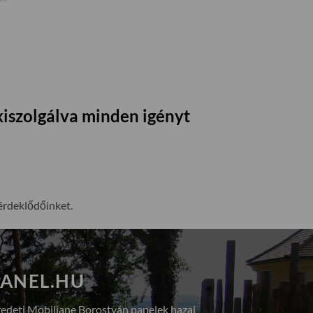
kiszolgálva minden igényt
érdeklődőinket.
ANEL.HU
redeti Mobiliane Borostyán panelek hazai