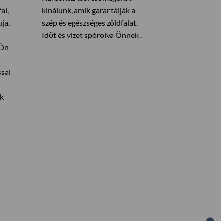
al,
kínálunk, amik garantálják a
ja,
szép és egészséges zöldfalat.
Időt és vizet spórolva Önnek .
 Ön
ssal
ák