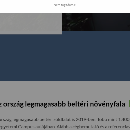
Zöldfalkert Kft. által már
Nem fogadom el
akmai hozzáértést
z ország legmagasabb beltéri növényfala
rszág legmagasabb beltéri zöldfalát is 2019-ben. Több mint 1.400
egyetemi Campus aulájában. Alább a cégbemutató és a referenciavi