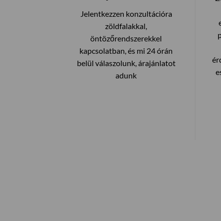
Jelentkezzen konzultációra
zöldfalakkal,
öntözőrendszerekkel
kapcsolatban, és mi 24 órán
ér
belül válaszolunk, árajánlatot
e
adunk