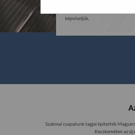
üzemeltetjük Budaörsön, egyben a 
megszokottá vált minőséget és sz
képviseljük.
A
Szakmai csapatunk tagjai építették Magyaro
Kecskeméten az új 