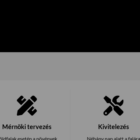
Mérnöki tervezés
Kivitelezés
öldfalak esetén a növények
Néhány nap alatt a falár