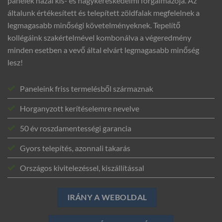
panelek hazai kis- és nagykereskedelmi forgalmazója. Az
általunk értékesített és telepített zöldfalak megfelelnek a
legmagasabb minőségi követelményeknek. Tepelítő
kollégáink szakértelmével kombonálva a végeredmény
minden esetben a vevő által elvárt legmagasabb minőség
lesz!
Paneleink friss termelésből származnak
Horganyzott kerítéselemre nevelve
50 év roszdamentességi garancia
Gyors telepítés, azonnali takarás
Országos kivitelezéssel, kiszállítással
IRÁNY A WEBOLDAL