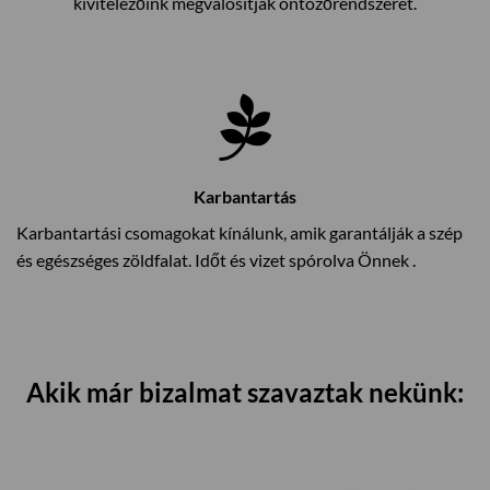
kivitelezőink megvalósítják öntözőrendszerét.
Karbantartás
Karbantartási csomagokat kínálunk, amik garantálják a szép
és egészséges zöldfalat. Időt és vizet spórolva Önnek .
Akik már bizalmat szavaztak nekünk: