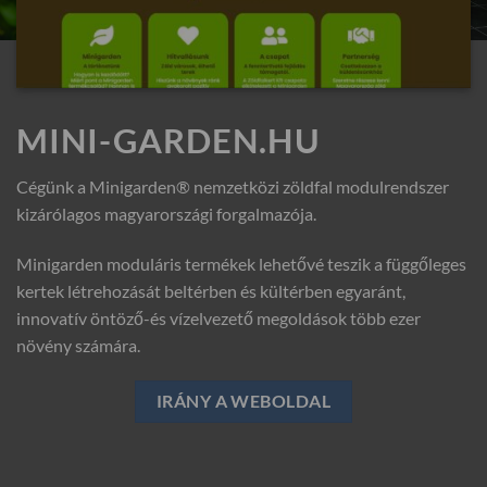
MINI-GARDEN.HU
Cégünk a Minigarden® nemzetközi zöldfal modulrendszer
kizárólagos magyarországi forgalmazója.
Minigarden moduláris termékek lehetővé teszik a függőleges
kertek létrehozását beltérben és kültérben egyaránt,
innovatív öntöző-és vízelvezető megoldások több ezer
növény számára.
IRÁNY A WEBOLDAL