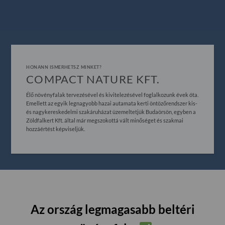
HONANN ISMERHETSZ MINKET?
COMPACT NATURE KFT.
Élő növényfalak tervezésével és kivitelezésével foglalkozunk évek óta.
Emellett az egyik legnagyobb hazai autamata kerti öntözőrendszer kis-
és nagykereskedelmi szakáruházat üzemeltetjük Budaörsön, egyben a
Zöldfalkert Kft. által már megszokottá vált minőséget és szakmai
hozzáértést képviseljük.
Az ország legmagasabb beltéri