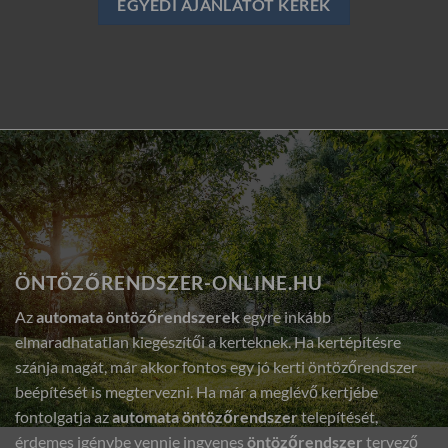
EGYEDI AJÁNLATOT KÉREK
ÖNTÖZŐRENDSZER-ONLINE.HU
Az
automata öntözőrendszerek
egyre inkább
elmaradhatatlan kiegészítői a kerteknek. Ha kertépítésre
szánja magát, már akkor fontos egy jó kerti öntözőrendszer
beépítését is megtervezni. Ha már a meglévő kertjébe
fontolgatja az
automata öntözőrendszer
telepítését,
érdemes igénybe vennie ingyenes
öntözőrendszer
tervező