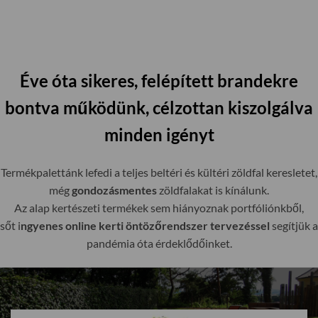
Éve óta sikeres, felépített brandekre
bontva működünk, célzottan kiszolgálva
minden igényt
Termékpalettánk lefedi a teljes beltéri és kültéri zöldfal keresletet,
még
gondozásmentes
zöldfalakat is kínálunk.
Az alap kertészeti termékek sem hiányoznak portfóliónkből,
sőt i
ngyenes online kerti öntözőrendszer tervezéssel
segítjük a
pandémia óta érdeklődőinket.