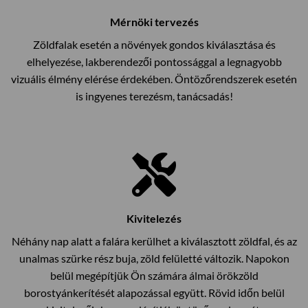
Mérnöki tervezés
Zöldfalak esetén a növények gondos kiválasztása és
elhelyezése, lakberendezői pontossággal a legnagyobb
vizuális élmény elérése érdekében. Öntözőrendszerek esetén
is ingyenes terezésm, tanácsadás!
Kivitelezés
Néhány nap alatt a falára kerülhet a kiválasztott zöldfal, és az
unalmas szürke rész buja, zöld felületté változik. Napokon
belül megépítjük Ön számára álmai örökzöld
borostyánkerítését alapozással együtt. Rövid időn belül