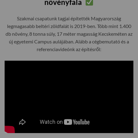
növényfala
Szakmai csapatunk tagjai építették Magyarország
legmagasabb beltéri zöldfalát is 2019-ben. Több mint 1.400
db növény, 8 tonna súly, 17 méter magasság Kecskeméten az
új egyetemi Campus aulájában. Alább a cégbemutató és a
referenciavideónk az építésről: