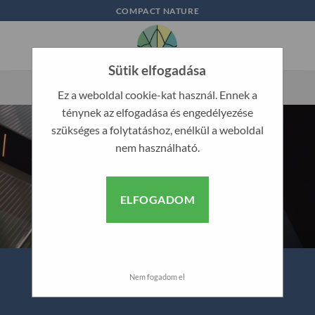
Skip
COMPACT NATURE
to
content
Sütik elfogadása
Ez a weboldal cookie-kat használ. Ennek a
ténynek az elfogadása és engedélyezése
szükséges a folytatáshoz, enélkül a weboldal
nem használható.
ELFOGADOM
Nem fogadom el