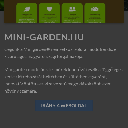
MINI-GARDEN.HU
Cégünk a Minigarden® nemzetközi zöldfal modulrendszer
kizárólagos magyarországi forgalmazója.
Minigarden moduláris termékek lehetővé teszik a függőleges
kertek létrehozását beltérben és kültérben egyaránt,
innovatív öntöző-és vízelvezető megoldások több ezer
növény számára.
IRÁNY A WEBOLDAL