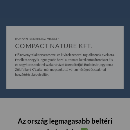
HONANN ISMERHETSZ MINKET?
COMPACT NATURE KFT.
Élő növényfalak tervezésével és kivitelezésével foglalkozunk évek óta.
Emellett az egyik legnagyobb hazai autamata kerti öntözőrendszer kis-
és nagykereskedelmi szakáruházat üzemeltetjük Budaörsön, egyben a
Zöldfalkert Kft. által már megszokottá vált minőséget és szakmai
hozzáértést képviseljük.
Az ország legmagasabb beltéri