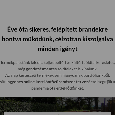
Éve óta sikeres, felépített brandekre
bontva működünk, célzottan kiszolgálva
minden igényt
Termékpalettánk lefedi a teljes beltéri és kültéri zöldfal keresletet,
még
gondozásmentes
zöldfalakat is kínálunk.
Az alap kertészeti termékek sem hiányoznak portfóliónkből,
sőt i
ngyenes online kerti öntözőrendszer tervezéssel
segítjük a
pandémia óta érdeklődőinket.