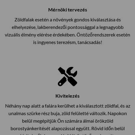
Mérnöki tervezés
Zöldfalak esetén a növények gondos kiválasztása és
elhelyezése, lakberendezői pontossággal a legnagyobb
vizuális élmény elérése érdekében. Öntözőrendszerek esetén
is ingyenes terezésm, tanácsadás!
Kivitelezés
Néhány nap alatt a falára kerülhet a kiválasztott zöldfal, és az
unalmas szürke rész buja, zöld felületté változik. Napokon
belül megépítjük Ön számára álmai örökzöld
borostyánkerítését alapozással együtt. Rövid időn belül