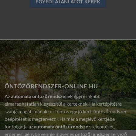
EGYEDI AJÁNLATOT KÉREK
ÖNTÖZŐRENDSZER-ONLINE.HU
Az
automata öntözőrendszerek
egyre inkább
elmaradhatatlan kiegészítői a kerteknek. Ha kertépítésre
szánja magát, már akkor fontos egy jó kerti öntözőrendszer
beépítését is megtervezni. Ha már a meglévő kertjébe
fontolgatja az
automata öntözőrendszer
telepítését,
érdemes igénybe vennie ingyenes
öntözőrendszer
tervező