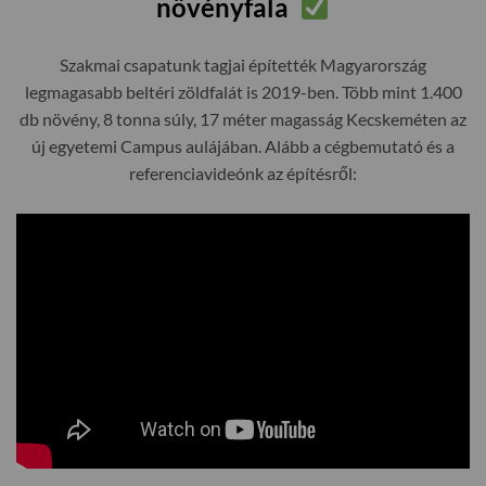
növényfala
Szakmai csapatunk tagjai építették Magyarország
legmagasabb beltéri zöldfalát is 2019-ben. Több mint 1.400
db növény, 8 tonna súly, 17 méter magasság Kecskeméten az
új egyetemi Campus aulájában. Alább a cégbemutató és a
referenciavideónk az építésről: