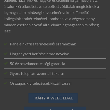
panelek hazai kis- és nagykereskedelmi forgalmazója. Az
általunk értékesített és telepített zöldfalak megfelelnek a
legmagasabb minőségi követelményeknek. Tepelítő
kollégáink szakértelmével kombonálva a végeredmény
minden esetben a vevő által elvárt legmagasabb minőség
lesz!
Paneleink friss termelésből származnak
Horganyzott kerítéselemre nevelve
50 év roszdamentességi garancia
Gyors telepítés, azonnali takarás
Országos kivitelezéssel, kiszállítással
IRÁNY A WEBOLDAL