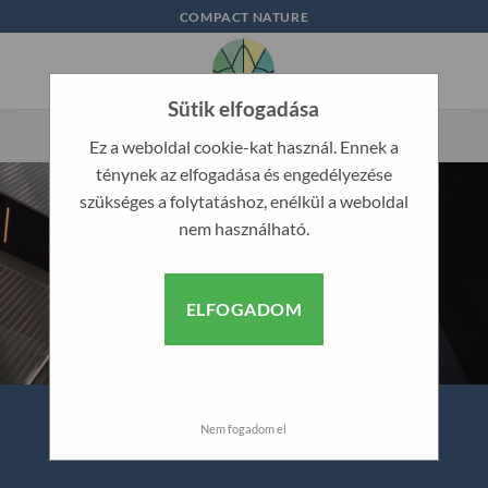
Skip
COMPACT NATURE
to
content
Sütik elfogadása
Ez a weboldal cookie-kat használ. Ennek a
ténynek az elfogadása és engedélyezése
szükséges a folytatáshoz, enélkül a weboldal
nem használható.
ELFOGADOM
Nem fogadom el