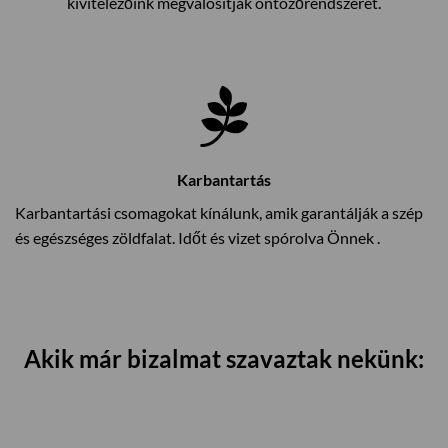
kivitelezőink megvalósítják öntözőrendszerét.
Karbantartás
Karbantartási csomagokat kínálunk, amik garantálják a szép
és egészséges zöldfalat. Időt és vizet spórolva Önnek .
Akik már bizalmat szavaztak nekünk: