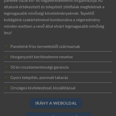
panelek hazai kis- és nagykereskedelmi forgalmazója. Az
általunk értékesített és telepített zöldfalak megfelelnek a
legmagasabb minőségi követelményeknek. Tepelítő
kollégáink szakértelmével kombonálva a végeredmény
minden esetben a vevő által elvárt legmagasabb minőség
lesz!
Paneleink friss termelésből származnak
Horganyzott kerítéselemre nevelve
50 év roszdamentességi garancia
Gyors telepítés, azonnali takarás
Országos kivitelezéssel, kiszállítással
IRÁNY A WEBOLDAL