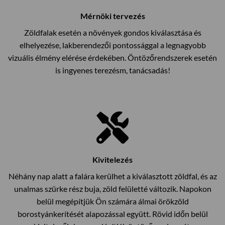
Mérnöki tervezés
Zöldfalak esetén a növények gondos kiválasztása és
elhelyezése, lakberendezői pontossággal a legnagyobb
vizuális élmény elérése érdekében. Öntözőrendszerek esetén
is ingyenes terezésm, tanácsadás!
Kivitelezés
Néhány nap alatt a falára kerülhet a kiválasztott zöldfal, és az
unalmas szürke rész buja, zöld felületté változik. Napokon
belül megépítjük Ön számára álmai örökzöld
borostyánkerítését alapozással együtt. Rövid időn belül