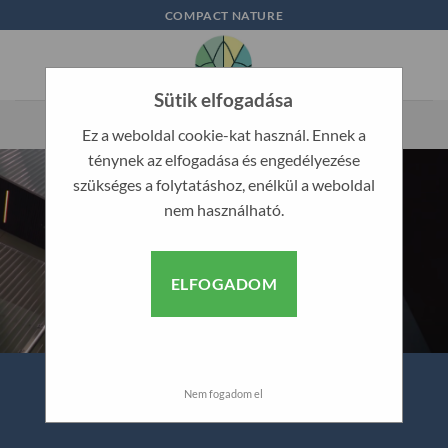
Skip
COMPACT NATURE
to
content
Sütik elfogadása
Ez a weboldal cookie-kat használ. Ennek a
ténynek az elfogadása és engedélyezése
szükséges a folytatáshoz, enélkül a weboldal
nem használható.
ELFOGADOM
Nem fogadom el