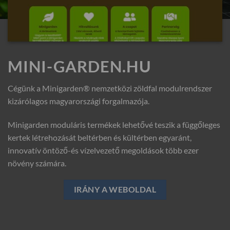
MINI-GARDEN.HU
Cégünk a Minigarden® nemzetközi zöldfal modulrendszer
kizárólagos magyarországi forgalmazója.
Minigarden moduláris termékek lehetővé teszik a függőleges
kertek létrehozását beltérben és kültérben egyaránt,
innovatív öntöző-és vízelvezető megoldások több ezer
növény számára.
IRÁNY A WEBOLDAL