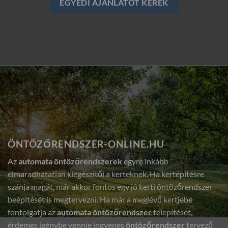
EGYEDI AJÁNLATOT KÉREK
ÖNTÖZŐRENDSZER-ONLINE.HU
Az
automata öntözőrendszerek
egyre inkább
elmaradhatatlan kiegészítői a kerteknek. Ha kertépítésre
szánja magát, már akkor fontos egy jó kerti öntözőrendszer
beépítését is megtervezni. Ha már a meglévő kertjébe
fontolgatja az
automata öntözőrendszer
telepítését,
érdemes igénybe vennie ingyenes
öntözőrendszer
tervező