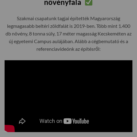
növényfala
Szakmai csapatunk tagjai építették Magyarország
legmagasabb beltéri zöldfalát is 2019-ben. Több mint 1.400
db növény, 8 tonna súly, 17 méter magasság Kecskeméten az
új egyetemi Campus aulájában. Alább a cégbemutató és a
referenciavideónk az építésről: