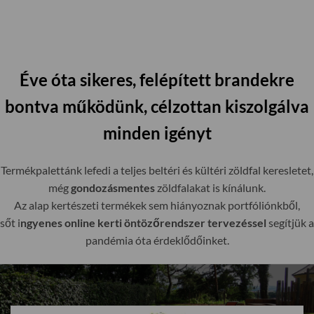
Éve óta sikeres, felépített brandekre
bontva működünk, célzottan kiszolgálva
minden igényt
Termékpalettánk lefedi a teljes beltéri és kültéri zöldfal keresletet,
még
gondozásmentes
zöldfalakat is kínálunk.
Az alap kertészeti termékek sem hiányoznak portfóliónkből,
sőt i
ngyenes online kerti öntözőrendszer tervezéssel
segítjük a
pandémia óta érdeklődőinket.