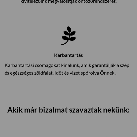
kivitelezőink megvalósítják öntözőrendszerét.
Karbantartás
Karbantartási csomagokat kínálunk, amik garantálják a szép
és egészséges zöldfalat. Időt és vizet spórolva Önnek .
Akik már bizalmat szavaztak nekünk: