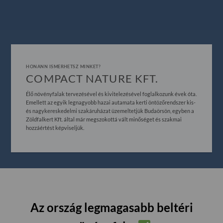
HONANN ISMERHETSZ MINKET?
COMPACT NATURE KFT.
Élő növényfalak tervezésével és kivitelezésével foglalkozunk évek óta.
Emellett az egyik legnagyobb hazai autamata kerti öntözőrendszer kis-
és nagykereskedelmi szakáruházat üzemeltetjük Budaörsön, egyben a
Zöldfalkert Kft. által már megszokottá vált minőséget és szakmai
hozzáértést képviseljük.
Az ország legmagasabb beltéri