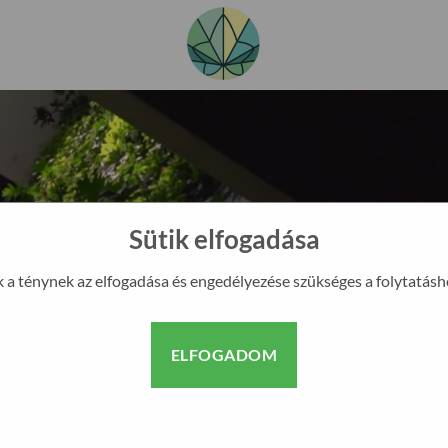
Sütik elfogadása
k a ténynek az elfogadása és engedélyezése szükséges a folytatásh
?
URE KFT.
ELFOGADOM
ivitelezésével foglalkozunk
gyobb hazai autamata kerti
kedelmi szakáruházat