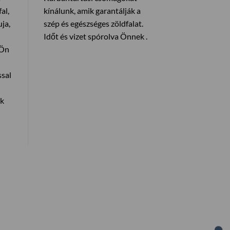
al,
kínálunk, amik garantálják a
ja,
szép és egészséges zöldfalat.
Időt és vizet spórolva Önnek .
 Ön
ssal
ák