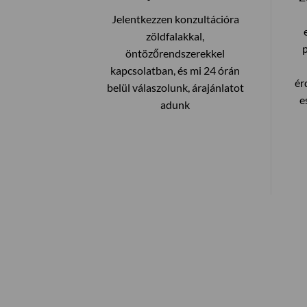
Jelentkezzen konzultációra
zöldfalakkal,
öntözőrendszerekkel
kapcsolatban, és mi 24 órán
ér
belül válaszolunk, árajánlatot
e
adunk