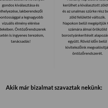
gondos kiválasztása és
kerülhet a kiválasztott zöldf
elhelyezése, lakberendezői
és az unalmas szürke rész bu
pontossággal a legnagyobb
zöld felületté változik.
vizuális élmény elérése
Napokon belül megépítjük
dekében. Öntözőrendszerek
számára álmai örökzöld
setén is ingyenes terezésm,
borostyánkerítését alapozá
tanácsadás!
együtt. Rövid időn belül
kivitelezőink megvalósítj
öntözőrendszerét.
Akik már bizalmat szavaztak nekünk: