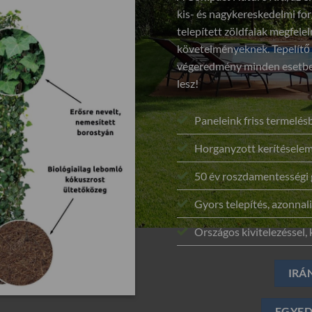
kis- és nagykereskedelmi for
telepített zöldfalak megfel
követelményeknek. Tepelítő
végeredmény minden esetben
lesz!
Paneleink friss termelé
Horganyzott kerítéselem
50 év roszdamentességi 
Gyors telepítés, azonnali
Országos kivitelezéssel, k
IRÁ
EGYED