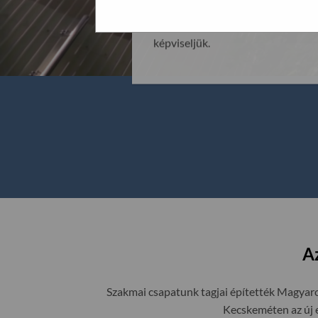
üzemeltetjük Budaörsön, egyben a 
megszokottá vált minőséget és sz
képviseljük.
A
Szakmai csapatunk tagjai építették Magyaro
Kecskeméten az új 