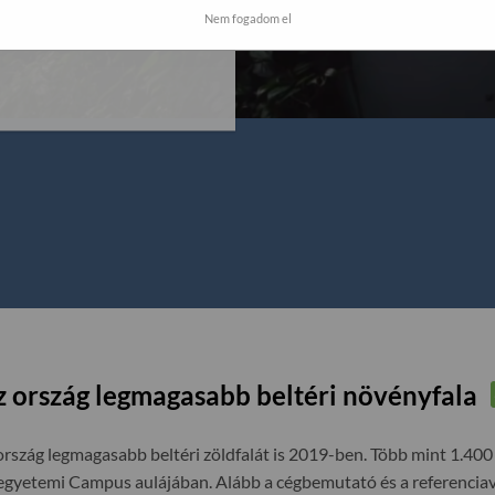
Zöldfalkert Kft. által már
Nem fogadom el
akmai hozzáértést
z ország legmagasabb beltéri növényfala
rszág legmagasabb beltéri zöldfalát is 2019-ben. Több mint 1.400
egyetemi Campus aulájában. Alább a cégbemutató és a referenciavi