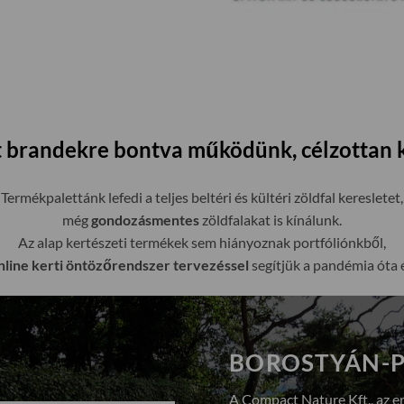
ett brandekre bontva működünk, célzottan 
Termékpalettánk lefedi a teljes beltéri és kültéri zöldfal keresletet,
még
gondozásmentes
zöldfalakat is kínálunk.
Az alap kertészeti termékek sem hiányoznak portfóliónkből,
line kerti öntözőrendszer tervezéssel
segítjük a pandémia óta 
BOROSTYÁN-P
A Compact Nature Kft., az e