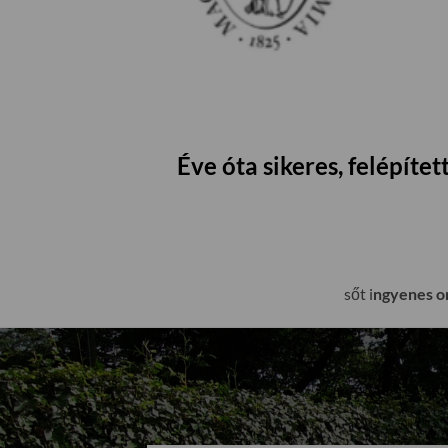
Éve óta sikeres, felépít
sőt i
ngyenes on