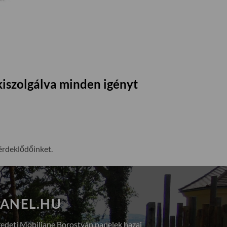
kiszolgálva minden igényt
érdeklődőinket.
ANEL.HU
redeti Mobiliane Borostyán panelek hazai