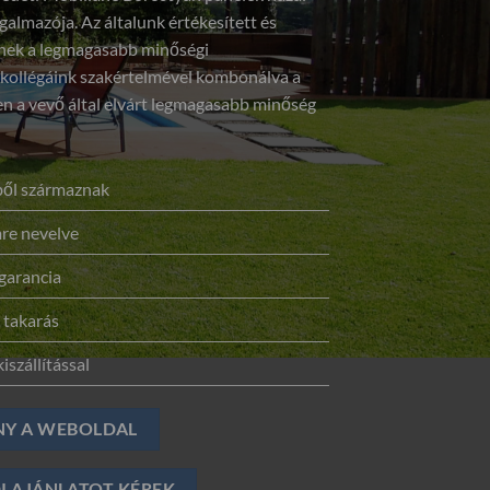
galmazója. Az általunk értékesített és
elnek a legmagasabb minőségi
 kollégáink szakértelmével kombonálva a
 a vevő által elvárt legmagasabb minőség
sből származnak
re nevelve
garancia
 takarás
iszállítással
NY A WEBOLDAL
I AJÁNLATOT KÉREK