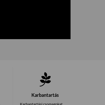
Karbantartás
a
Karbantartási csomagokat