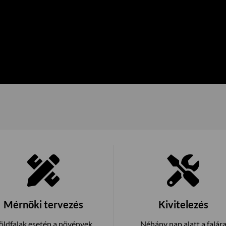
Mérnöki tervezés
Kivitelezés
öldfalak esetén a növények
Néhány nap alatt a falár