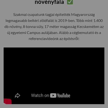
növényfala
Szakmai csapatunk tagjai építették Magyarország
legmagasabb beltéri zöldfalát is 2019-ben. Több mint 1.400
db növény, 8 tonna súly, 17 méter magasság Kecskeméten az
új egyetemi Campus aulájában. Alább a cégbemutató és a
referenciavideónk az építésről: