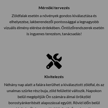
Mérnöki tervezés
Zöldfalak esetén a növények gondos kiválasztása és
elhelyezése, lakberendezői pontossággal a legnagyobb
vizuális élmény elérése érdekében. Öntözőrendszerek esetén
is ingyenes terezésm, tanácsadás!
Kivitelezés
Néhány nap alatt a falára kerülhet a kiválasztott zöldfal, és az
unalmas szürke rész buja, zöld felületté változik. Napokon
belül megépítjük Ön számára álmai örökzöld
borostyánkerítését alapozással együtt. Rövid időn belül