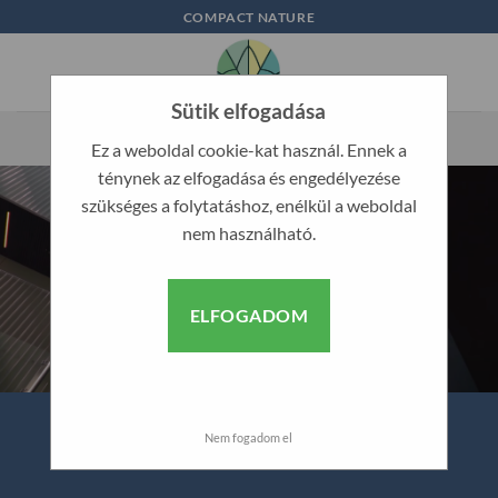
Skip
COMPACT NATURE
to
content
Sütik elfogadása
Ez a weboldal cookie-kat használ. Ennek a
ténynek az elfogadása és engedélyezése
szükséges a folytatáshoz, enélkül a weboldal
nem használható.
ELFOGADOM
Nem fogadom el