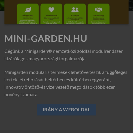
MINI-GARDEN.HU
Cégünk a Minigarden® nemzetközi zöldfal modulrendszer
kizárólagos magyarországi forgalmazója.
Minigarden moduláris termékek lehetővé teszik a függőleges
kertek létrehozását beltérben és kültérben egyaránt,
innovatív öntöző-és vízelvezető megoldások több ezer
növény számára.
IRÁNY A WEBOLDAL