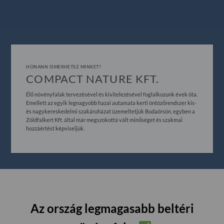
HONANN ISMERHETSZ MINKET?
COMPACT NATURE KFT.
Élő növényfalak tervezésével és kivitelezésével foglalkozunk évek óta.
Emellett az egyik legnagyobb hazai autamata kerti öntözőrendszer kis-
és nagykereskedelmi szakáruházat üzemeltetjük Budaörsön, egyben a
Zöldfalkert Kft. által már megszokottá vált minőséget és szakmai
hozzáértést képviseljük.
Az ország legmagasabb beltéri