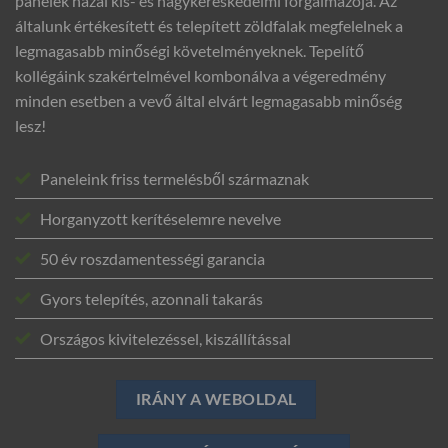
panelek hazai kis- és nagykereskedelmi forgalmazója. Az
általunk értékesített és telepített zöldfalak megfelelnek a
legmagasabb minőségi követelményeknek. Tepelítő
kollégáink szakértelmével kombonálva a végeredmény
minden esetben a vevő által elvárt legmagasabb minőség
lesz!
Paneleink friss termelésből származnak
Horganyzott kerítéselemre nevelve
50 év roszdamentességi garancia
Gyors telepítés, azonnali takarás
Országos kivitelezéssel, kiszállítással
IRÁNY A WEBOLDAL