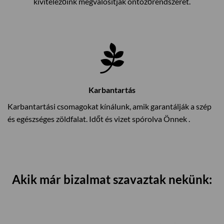
kivitelezőink megvalósítják öntözőrendszerét.
Karbantartás
Karbantartási csomagokat kínálunk, amik garantálják a szép
és egészséges zöldfalat. Időt és vizet spórolva Önnek .
Akik már bizalmat szavaztak nekünk: