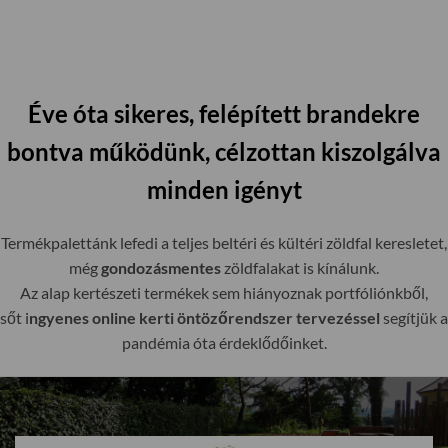
Éve óta sikeres, felépített brandekre
bontva működünk, célzottan kiszolgálva
minden igényt
Termékpalettánk lefedi a teljes beltéri és kültéri zöldfal keresletet,
még
gondozásmentes
zöldfalakat is kínálunk.
Az alap kertészeti termékek sem hiányoznak portfóliónkből,
sőt i
ngyenes online kerti öntözőrendszer tervezéssel
segítjük a
pandémia óta érdeklődőinket.