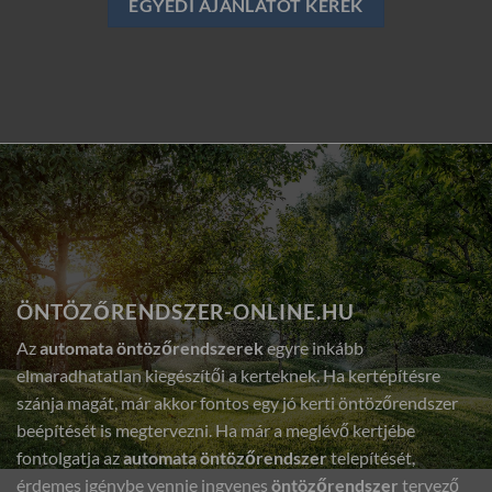
EGYEDI AJÁNLATOT KÉREK
ÖNTÖZŐRENDSZER-ONLINE.HU
Az
automata öntözőrendszerek
egyre inkább
elmaradhatatlan kiegészítői a kerteknek. Ha kertépítésre
szánja magát, már akkor fontos egy jó kerti öntözőrendszer
beépítését is megtervezni. Ha már a meglévő kertjébe
fontolgatja az
automata öntözőrendszer
telepítését,
érdemes igénybe vennie ingyenes
öntözőrendszer
tervező