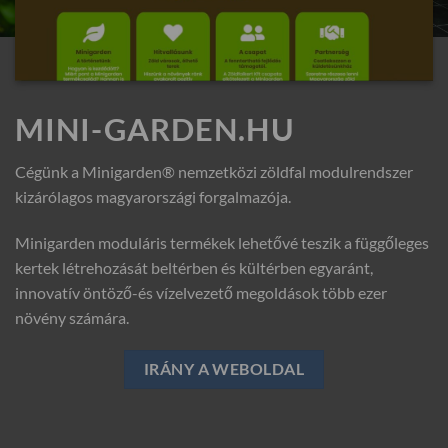
MINI-GARDEN.HU
Cégünk a Minigarden® nemzetközi zöldfal modulrendszer
kizárólagos magyarországi forgalmazója.
Minigarden moduláris termékek lehetővé teszik a függőleges
kertek létrehozását beltérben és kültérben egyaránt,
innovatív öntöző-és vízelvezető megoldások több ezer
növény számára.
IRÁNY A WEBOLDAL