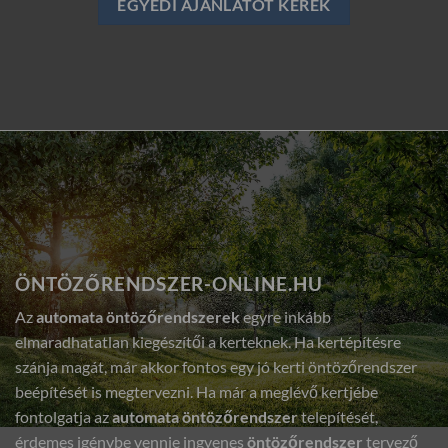
EGYEDI AJÁNLATOT KÉREK
ÖNTÖZŐRENDSZER-ONLINE.HU
Az
automata öntözőrendszerek
egyre inkább
elmaradhatatlan kiegészítői a kerteknek. Ha kertépítésre
szánja magát, már akkor fontos egy jó kerti öntözőrendszer
beépítését is megtervezni. Ha már a meglévő kertjébe
fontolgatja az
automata öntözőrendszer
telepítését,
érdemes igénybe vennie ingyenes
öntözőrendszer
tervező