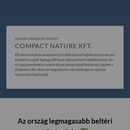
HONANN ISMERHETSZ MINKET?
COMPACT NATURE KFT.
Élő növényfalak tervezésével és kivitelezésével foglalkozunk évek óta.
Emellett az egyik legnagyobb hazai autamata kerti öntözőrendszer kis-
és nagykereskedelmi szakáruházat üzemeltetjük Budaörsön, egyben a
Zöldfalkert Kft. által már megszokottá vált minőséget és szakmai
hozzáértést képviseljük.
Az ország legmagasabb beltéri