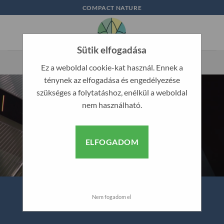
Skip
COMPACT NATURE
to
content
Sütik elfogadása
Ez a weboldal cookie-kat használ. Ennek a
ténynek az elfogadása és engedélyezése
szükséges a folytatáshoz, enélkül a weboldal
nem használható.
ELFOGADOM
Nem fogadom el