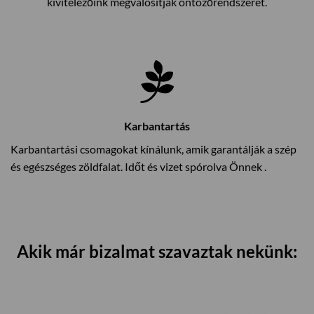
kivitelezőink megvalósítják öntözőrendszerét.
Karbantartás
Karbantartási csomagokat kínálunk, amik garantálják a szép
és egészséges zöldfalat. Időt és vizet spórolva Önnek .
Akik már bizalmat szavaztak nekünk: