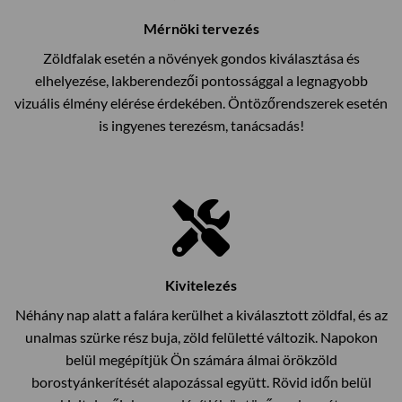
Mérnöki tervezés
Zöldfalak esetén a növények gondos kiválasztása és
elhelyezése, lakberendezői pontossággal a legnagyobb
vizuális élmény elérése érdekében. Öntözőrendszerek esetén
is ingyenes terezésm, tanácsadás!
Kivitelezés
Néhány nap alatt a falára kerülhet a kiválasztott zöldfal, és az
unalmas szürke rész buja, zöld felületté változik. Napokon
belül megépítjük Ön számára álmai örökzöld
borostyánkerítését alapozással együtt. Rövid időn belül