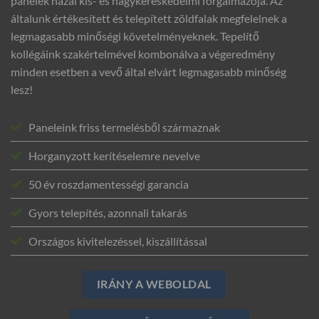
panelek hazai kis- és nagykereskedelmi forgalmazója. Az
általunk értékesített és telepített zöldfalak megfelelnek a
legmagasabb minőségi követelményeknek. Tepelítő
kollégáink szakértelmével kombonálva a végeredmény
minden esetben a vevő által elvárt legmagasabb minőség
lesz!
Paneleink friss termelésből származnak
Horganyzott kerítéselemre nevelve
50 év roszdamentességi garancia
Gyors telepítés, azonnali takarás
Országos kivitelezéssel, kiszállítással
IRÁNY A WEBOLDAL