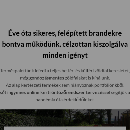
Éve óta sikeres, felépített brandekre
bontva működünk, célzottan kiszolgálva
minden igényt
Termékpalettánk lefedi a teljes beltéri és kültéri zöldfal keresletet,
még
gondozásmentes
zöldfalakat is kínálunk.
Az alap kertészeti termékek sem hiányoznak portfóliónkből,
sőt i
ngyenes online kerti öntözőrendszer tervezéssel
segítjük a
pandémia óta érdeklődőinket.