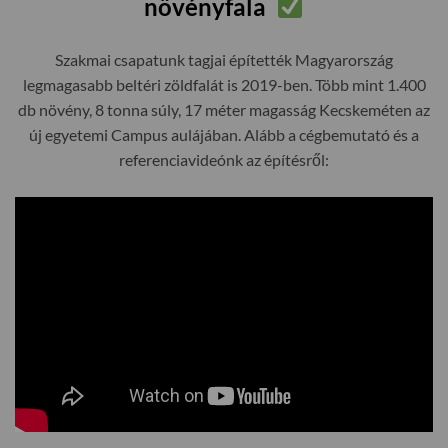
növényfala
Szakmai csapatunk tagjai építették Magyarország
legmagasabb beltéri zöldfalát is 2019-ben. Több mint 1.400
db növény, 8 tonna súly, 17 méter magasság Kecskeméten az
új egyetemi Campus aulájában. Alább a cégbemutató és a
referenciavideónk az építésről: