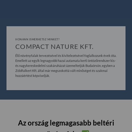
HONANN ISMERHETSZ MINKET?
COMPACT NATURE KFT.
Élő növényfalak tervezésével és kivitelezésével foglalkozunk évek óta.
Emellett az egyik legnagyobb hazai autamata kerti öntözőrendszer kis-
és nagykereskedelmi szakáruházat üzemeltetjük Budaörsön, egyben a
Zöldfalkert Kft. által már megszokottá vált minőséget és szakmai
hozzáértést képviseljük.
Az ország legmagasabb beltéri