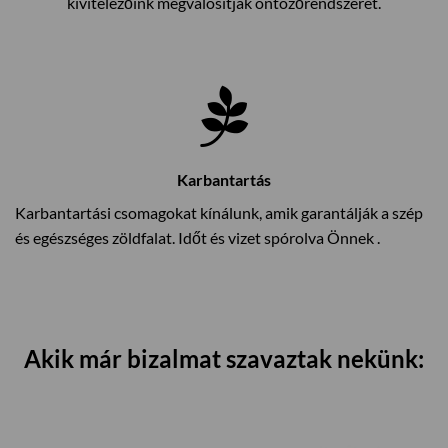
kivitelezőink megvalósítják öntözőrendszerét.
Karbantartás
Karbantartási csomagokat kínálunk, amik garantálják a szép
és egészséges zöldfalat. Időt és vizet spórolva Önnek .
Akik már bizalmat szavaztak nekünk: