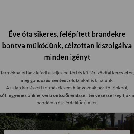
Éve óta sikeres, felépített brandekre
bontva működünk, célzottan kiszolgálva
minden igényt
Termékpalettánk lefedi a teljes beltéri és kültéri zöldfal keresletet,
még
gondozásmentes
zöldfalakat is kínálunk.
Az alap kertészeti termékek sem hiányoznak portfóliónkből,
sőt i
ngyenes online kerti öntözőrendszer tervezéssel
segítjük a
pandémia óta érdeklődőinket.