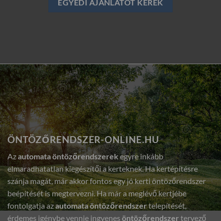
EGYEDI AJÁNLATOT KÉREK
ÖNTÖZŐRENDSZER-ONLINE.HU
Az
automata öntözőrendszerek
egyre inkább
elmaradhatatlan kiegészítői a kerteknek. Ha kertépítésre
szánja magát, már akkor fontos egy jó kerti öntözőrendszer
beépítését is megtervezni. Ha már a meglévő kertjébe
fontolgatja az
automata öntözőrendszer
telepítését,
érdemes igénybe vennie ingyenes
öntözőrendszer
tervező