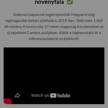
növényfala
Szakmai csapatunk tagjai építették Magyarország
legmagasabb beltéri zöldfalát is 2019-ben. Több mint 1.400
db növény, 8 tonna súly, 17 méter magasság Kecskeméten az
új egyetemi Campus aulájában. Alább a cégbemutató és a
referenciavideónk az építésről: