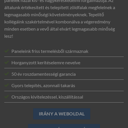
panelek hazai kis- és nagykereskedelmi forgalmazója. Az
általunk értékesített és telepített zöldfalak megfelelnek a
legmagasabb minőségi követelményeknek. Tepelítő
kollégáink szakértelmével kombonálva a végeredmény
minden esetben a vevő által elvárt legmagasabb minőség
lesz!
Paneleink friss termelésből származnak
Horganyzott kerítéselemre nevelve
50 év roszdamentességi garancia
Gyors telepítés, azonnali takarás
Országos kivitelezéssel, kiszállítással
IRÁNY A WEBOLDAL