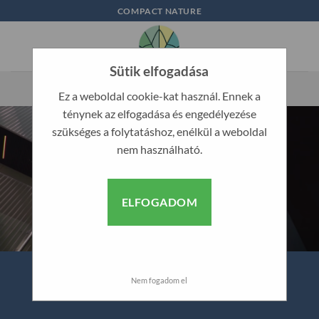
Skip
COMPACT NATURE
to
content
Sütik elfogadása
Ez a weboldal cookie-kat használ. Ennek a
ténynek az elfogadása és engedélyezése
szükséges a folytatáshoz, enélkül a weboldal
nem használható.
ELFOGADOM
Nem fogadom el