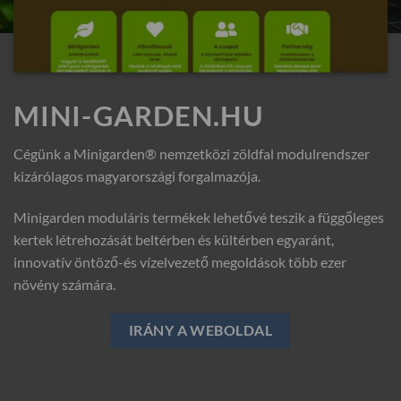
MINI-GARDEN.HU
Cégünk a Minigarden® nemzetközi zöldfal modulrendszer
kizárólagos magyarországi forgalmazója.
Minigarden moduláris termékek lehetővé teszik a függőleges
kertek létrehozását beltérben és kültérben egyaránt,
innovatív öntöző-és vízelvezető megoldások több ezer
növény számára.
IRÁNY A WEBOLDAL