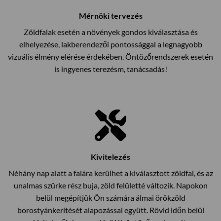
Mérnöki tervezés
Zöldfalak esetén a növények gondos kiválasztása és
elhelyezése, lakberendezői pontossággal a legnagyobb
vizuális élmény elérése érdekében. Öntözőrendszerek esetén
is ingyenes terezésm, tanácsadás!
Kivitelezés
Néhány nap alatt a falára kerülhet a kiválasztott zöldfal, és az
unalmas szürke rész buja, zöld felületté változik. Napokon
belül megépítjük Ön számára álmai örökzöld
borostyánkerítését alapozással együtt. Rövid időn belül