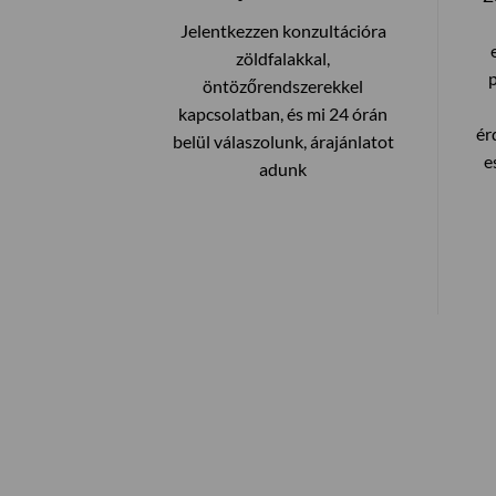
Jelentkezzen konzultációra
zöldfalakkal,
öntözőrendszerekkel
kapcsolatban, és mi 24 órán
ér
belül válaszolunk, árajánlatot
e
adunk