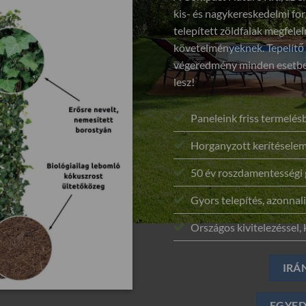
kis- és nagykereskedelmi for
telepített zöldfalak megfel
követelményeknek. Tepelítő
végeredmény minden esetben
lesz!
Paneleink friss termelé
Horganyzott kerítéselem
50 év roszdamentességi 
Gyors telepítés, azonnali
Országos kivitelezéssel, k
IRÁ
EGYED