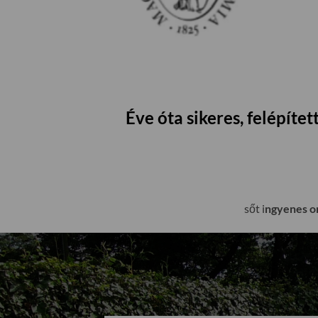
Éve óta sikeres, felépít
sőt i
ngyenes on