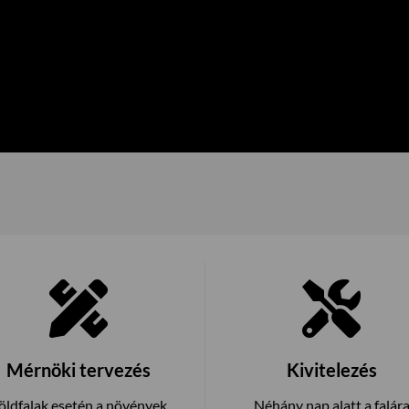
Mérnöki tervezés
Kivitelezés
öldfalak esetén a növények
Néhány nap alatt a falár