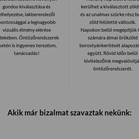
gondos kiválasztása és
kerülhet a kiválasztott zöldf
elhelyezése, lakberendezői
és az unalmas szürke rész bu
pontossággal a legnagyobb
zöld felületté változik.
vizuális élmény elérése
Napokon belül megépítjük
dekében. Öntözőrendszerek
számára álmai örökzöld
setén is ingyenes terezésm,
borostyánkerítését alapozá
tanácsadás!
együtt. Rövid időn belül
kivitelezőink megvalósítj
öntözőrendszerét.
Akik már bizalmat szavaztak nekünk: