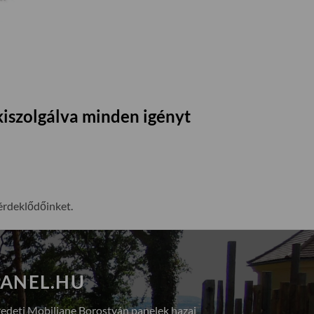
kiszolgálva minden igényt
érdeklődőinket.
ANEL.HU
redeti Mobiliane Borostyán panelek hazai