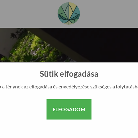
Sütik elfogadása
k a ténynek az elfogadása és engedélyezése szükséges a folytatásh
?
URE KFT.
ELFOGADOM
ivitelezésével foglalkozunk
gyobb hazai autamata kerti
kedelmi szakáruházat