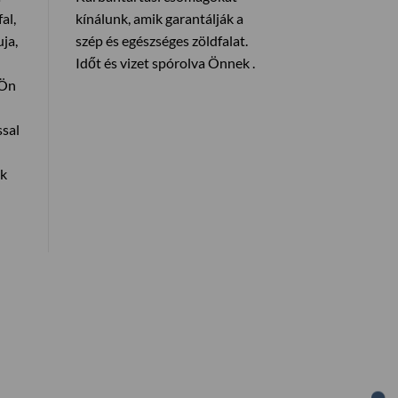
al,
kínálunk, amik garantálják a
ja,
szép és egészséges zöldfalat.
Időt és vizet spórolva Önnek .
 Ön
ssal
ák