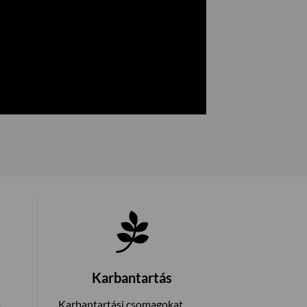
Karbantartás
a
Karbantartási csomagokat