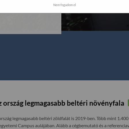
Zöldfalkert Kft. által már
Nem fogadom el
akmai hozzáértést
z ország legmagasabb beltéri növényfala
rszág legmagasabb beltéri zöldfalát is 2019-ben. Több mint 1.400
egyetemi Campus aulájában. Alább a cégbemutató és a referenciavi