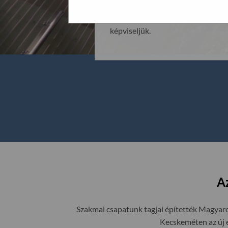
üzemeltetjük Budaörsön, egyben a 
megszokottá vált minőséget és sz
képviseljük.
A
Szakmai csapatunk tagjai építették Magyaro
Kecskeméten az új 