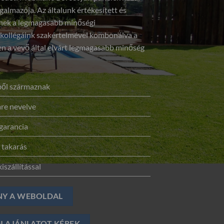
galmazója. Az általunk értékesített és
elnek a legmagasabb minőségi
 kollégáink szakértelmével kombonálva a
 a vevő által elvárt legmagasabb minőség
sből származnak
re nevelve
garancia
 takarás
iszállítással
NY A WEBOLDAL
I AJÁNLATOT KÉREK