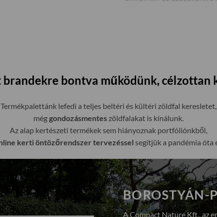
ett brandekre bontva működünk, célzottan 
Termékpalettánk lefedi a teljes beltéri és kültéri zöldfal keresletet,
még
gondozásmentes
zöldfalakat is kínálunk.
Az alap kertészeti termékek sem hiányoznak portfóliónkből,
line kerti öntözőrendszer tervezéssel
segítjük a pandémia óta 
BOROSTYÁN-P
A Compact Nature Kft., az e