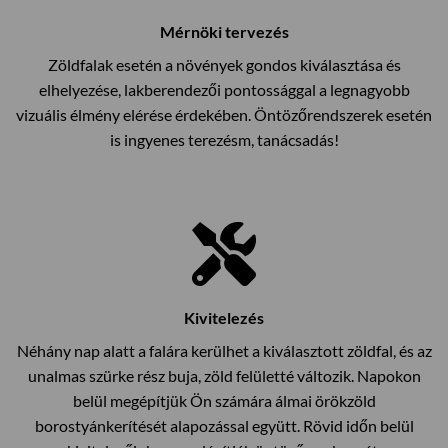
Mérnöki tervezés
Zöldfalak esetén a növények gondos kiválasztása és
elhelyezése, lakberendezői pontossággal a legnagyobb
vizuális élmény elérése érdekében. Öntözőrendszerek esetén
is ingyenes terezésm, tanácsadás!
Kivitelezés
Néhány nap alatt a falára kerülhet a kiválasztott zöldfal, és az
unalmas szürke rész buja, zöld felületté változik. Napokon
belül megépítjük Ön számára álmai örökzöld
borostyánkerítését alapozással együtt. Rövid időn belül