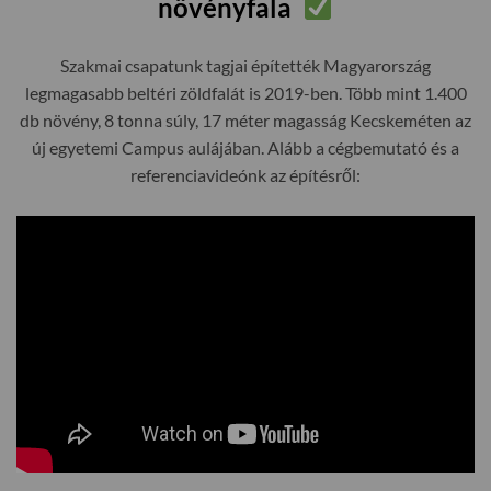
növényfala
Szakmai csapatunk tagjai építették Magyarország
legmagasabb beltéri zöldfalát is 2019-ben. Több mint 1.400
db növény, 8 tonna súly, 17 méter magasság Kecskeméten az
új egyetemi Campus aulájában. Alább a cégbemutató és a
referenciavideónk az építésről: