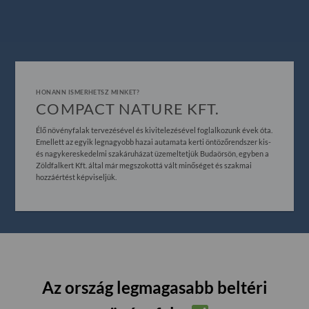
HONANN ISMERHETSZ MINKET?
COMPACT NATURE KFT.
Élő növényfalak tervezésével és kivitelezésével foglalkozunk évek óta.
Emellett az egyik legnagyobb hazai autamata kerti öntözőrendszer kis-
és nagykereskedelmi szakáruházat üzemeltetjük Budaörsön, egyben a
Zöldfalkert Kft. által már megszokottá vált minőséget és szakmai
hozzáértést képviseljük.
Az ország legmagasabb beltéri