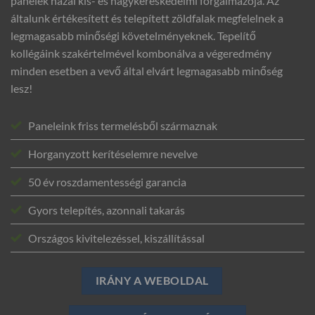
panelek hazai kis- és nagykereskedelmi forgalmazója. Az
általunk értékesített és telepített zöldfalak megfelelnek a
legmagasabb minőségi követelményeknek. Tepelítő
kollégáink szakértelmével kombonálva a végeredmény
minden esetben a vevő által elvárt legmagasabb minőség
lesz!
Paneleink friss termelésből származnak
Horganyzott kerítéselemre nevelve
50 év roszdamentességi garancia
Gyors telepítés, azonnali takarás
Országos kivitelezéssel, kiszállítással
IRÁNY A WEBOLDAL