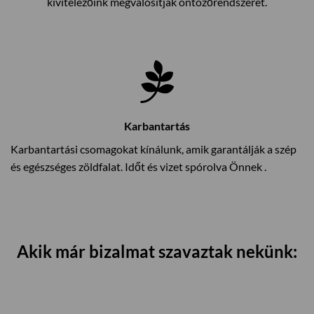
kivitelezőink megvalósítják öntözőrendszerét.
Karbantartás
Karbantartási csomagokat kínálunk, amik garantálják a szép
és egészséges zöldfalat. Időt és vizet spórolva Önnek .
Akik már bizalmat szavaztak nekünk: