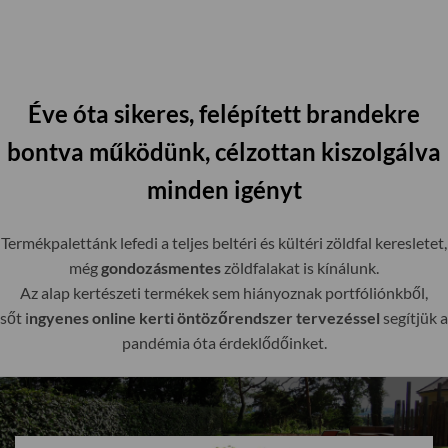
Éve óta sikeres, felépített brandekre
bontva működünk, célzottan kiszolgálva
minden igényt
Termékpalettánk lefedi a teljes beltéri és kültéri zöldfal keresletet,
még
gondozásmentes
zöldfalakat is kínálunk.
Az alap kertészeti termékek sem hiányoznak portfóliónkből,
sőt i
ngyenes online kerti öntözőrendszer tervezéssel
segítjük a
pandémia óta érdeklődőinket.