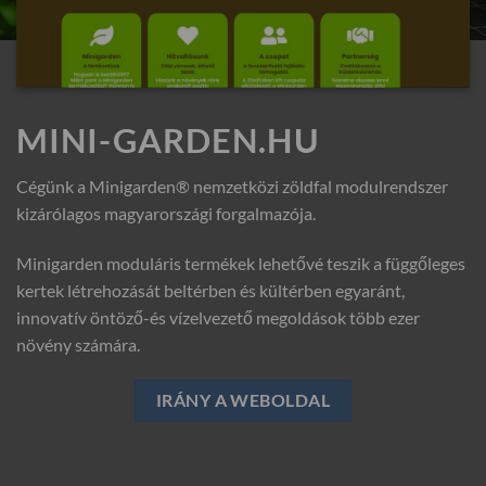
MINI-GARDEN.HU
Cégünk a Minigarden® nemzetközi zöldfal modulrendszer
kizárólagos magyarországi forgalmazója.
Minigarden moduláris termékek lehetővé teszik a függőleges
kertek létrehozását beltérben és kültérben egyaránt,
innovatív öntöző-és vízelvezető megoldások több ezer
növény számára.
IRÁNY A WEBOLDAL