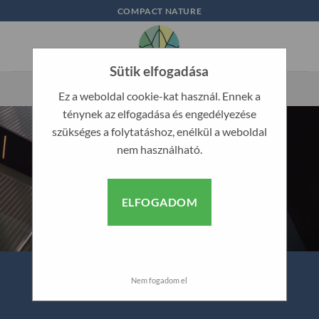
Skip
COMPACT NATURE
to
content
Sütik elfogadása
Ez a weboldal cookie-kat használ. Ennek a
ténynek az elfogadása és engedélyezése
szükséges a folytatáshoz, enélkül a weboldal
nem használható.
ELFOGADOM
Nem fogadom el