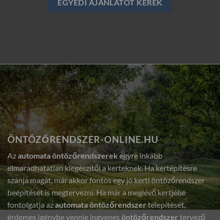
EGYEDI AJÁNLATOT KÉREK
ÖNTÖZŐRENDSZER-ONLINE.HU
Az
automata öntözőrendszerek
egyre inkább
elmaradhatatlan kiegészítői a kerteknek. Ha kertépítésre
szánja magát, már akkor fontos egy jó kerti öntözőrendszer
beépítését is megtervezni. Ha már a meglévő kertjébe
fontolgatja az
automata öntözőrendszer
telepítését,
érdemes igénybe vennie ingyenes
öntözőrendszer
tervező