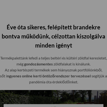
Éve óta sikeres, felépített brandekre
bontva működünk, célzottan kiszolgálva
minden igényt
Termékpalettánk lefedi a teljes beltéri és kültéri zöldfal keresletet,
még
gondozásmentes
zöldfalakat is kínálunk.
Az alap kertészeti termékek sem hiányoznak portfóliónkből,
sőt i
ngyenes online kerti öntözőrendszer tervezéssel
segítjük a
pandémia óta érdeklődőinket.