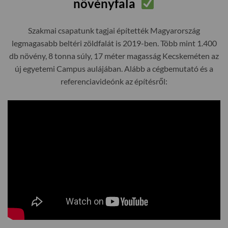
növényfala
Szakmai csapatunk tagjai építették Magyarország
legmagasabb beltéri zöldfalát is 2019-ben. Több mint 1.400
db növény, 8 tonna súly, 17 méter magasság Kecskeméten az
új egyetemi Campus aulájában. Alább a cégbemutató és a
referenciavideónk az építésről: