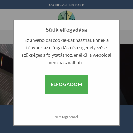
Skip
COMPACT NATURE
to
content
Sütik elfogadása
Ez a weboldal cookie-kat használ. Ennek a
ténynek az elfogadása és engedélyezése
szükséges a folytatáshoz, enélkül a weboldal
nem használható.
ELFOGADOM
Nem fogadom el