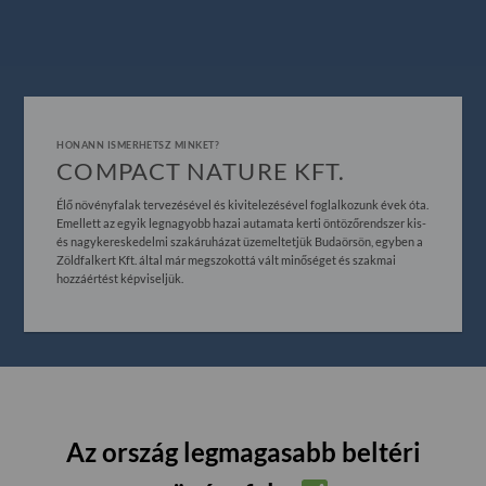
HONANN ISMERHETSZ MINKET?
COMPACT NATURE KFT.
Élő növényfalak tervezésével és kivitelezésével foglalkozunk évek óta.
Emellett az egyik legnagyobb hazai autamata kerti öntözőrendszer kis-
és nagykereskedelmi szakáruházat üzemeltetjük Budaörsön, egyben a
Zöldfalkert Kft. által már megszokottá vált minőséget és szakmai
hozzáértést képviseljük.
Az ország legmagasabb beltéri