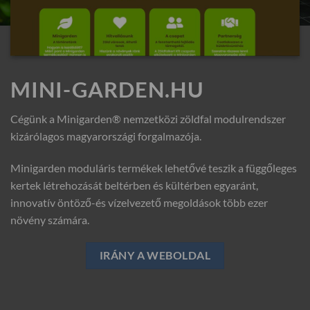
MINI-GARDEN.HU
Cégünk a Minigarden® nemzetközi zöldfal modulrendszer
kizárólagos magyarországi forgalmazója.
Minigarden moduláris termékek lehetővé teszik a függőleges
kertek létrehozását beltérben és kültérben egyaránt,
innovatív öntöző-és vízelvezető megoldások több ezer
növény számára.
IRÁNY A WEBOLDAL