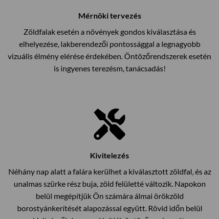
Mérnöki tervezés
Zöldfalak esetén a növények gondos kiválasztása és
elhelyezése, lakberendezői pontossággal a legnagyobb
vizuális élmény elérése érdekében. Öntözőrendszerek esetén
is ingyenes terezésm, tanácsadás!
Kivitelezés
Néhány nap alatt a falára kerülhet a kiválasztott zöldfal, és az
unalmas szürke rész buja, zöld felületté változik. Napokon
belül megépítjük Ön számára álmai örökzöld
borostyánkerítését alapozással együtt. Rövid időn belül