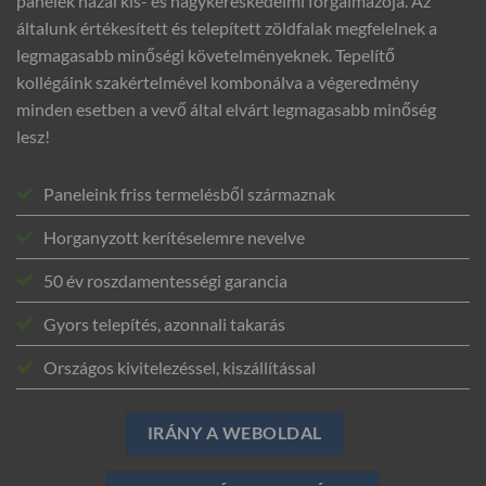
panelek hazai kis- és nagykereskedelmi forgalmazója. Az
általunk értékesített és telepített zöldfalak megfelelnek a
legmagasabb minőségi követelményeknek. Tepelítő
kollégáink szakértelmével kombonálva a végeredmény
minden esetben a vevő által elvárt legmagasabb minőség
lesz!
Paneleink friss termelésből származnak
Horganyzott kerítéselemre nevelve
50 év roszdamentességi garancia
Gyors telepítés, azonnali takarás
Országos kivitelezéssel, kiszállítással
IRÁNY A WEBOLDAL