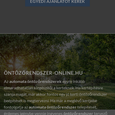
EGYEDI AJÁNLATOT KÉREK
ÖNTÖZŐRENDSZER-ONLINE.HU
Az
automata öntözőrendszerek
egyre inkább
elmaradhatatlan kiegészítői a kerteknek. Ha kertépítésre
szánja magát, már akkor fontos egy jó kerti öntözőrendszer
beépítését is megtervezni. Ha már a meglévő kertjébe
fontolgatja az
automata öntözőrendszer
telepítését,
érdemes igénybe vennie ingyenes
öntözőrendszer
tervező