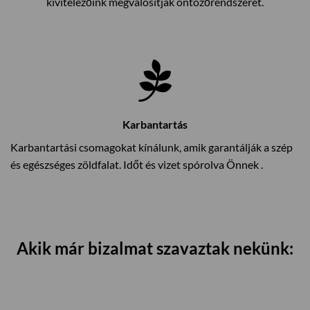
kivitelezőink megvalósítják öntözőrendszerét.
Karbantartás
Karbantartási csomagokat kínálunk, amik garantálják a szép
és egészséges zöldfalat. Időt és vizet spórolva Önnek .
Akik már bizalmat szavaztak nekünk: