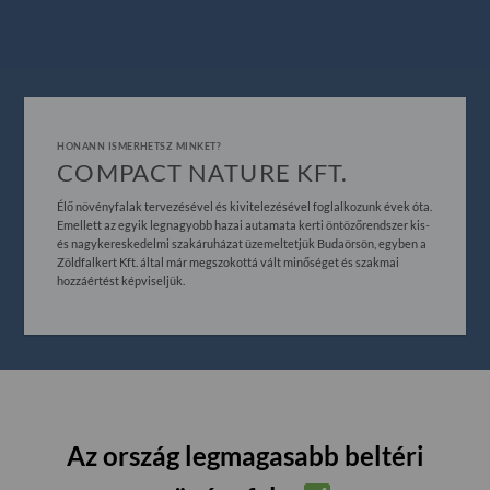
HONANN ISMERHETSZ MINKET?
COMPACT NATURE KFT.
Élő növényfalak tervezésével és kivitelezésével foglalkozunk évek óta.
Emellett az egyik legnagyobb hazai autamata kerti öntözőrendszer kis-
és nagykereskedelmi szakáruházat üzemeltetjük Budaörsön, egyben a
Zöldfalkert Kft. által már megszokottá vált minőséget és szakmai
hozzáértést képviseljük.
Az ország legmagasabb beltéri