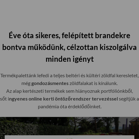
Éve óta sikeres, felépített brandekre
bontva működünk, célzottan kiszolgálva
minden igényt
Termékpalettánk lefedi a teljes beltéri és kültéri zöldfal keresletet,
még
gondozásmentes
zöldfalakat is kínálunk.
Az alap kertészeti termékek sem hiányoznak portfóliónkből,
sőt i
ngyenes online kerti öntözőrendszer tervezéssel
segítjük a
pandémia óta érdeklődőinket.