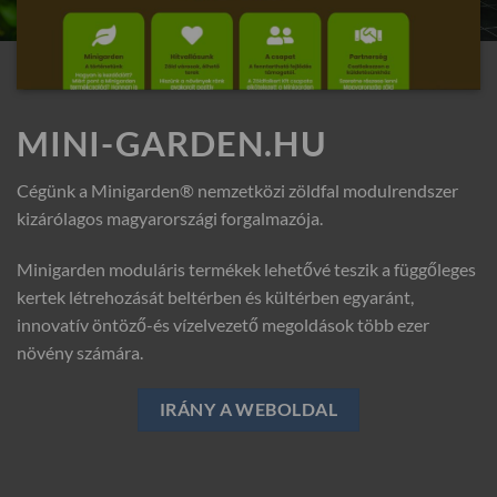
MINI-GARDEN.HU
Cégünk a Minigarden® nemzetközi zöldfal modulrendszer
kizárólagos magyarországi forgalmazója.
Minigarden moduláris termékek lehetővé teszik a függőleges
kertek létrehozását beltérben és kültérben egyaránt,
innovatív öntöző-és vízelvezető megoldások több ezer
növény számára.
IRÁNY A WEBOLDAL