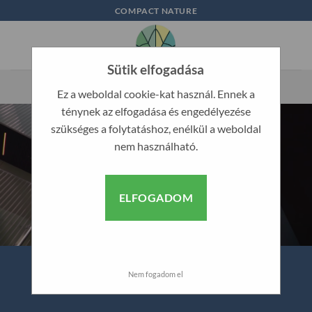
Skip
COMPACT NATURE
to
content
Sütik elfogadása
Ez a weboldal cookie-kat használ. Ennek a
ténynek az elfogadása és engedélyezése
szükséges a folytatáshoz, enélkül a weboldal
nem használható.
ELFOGADOM
Nem fogadom el