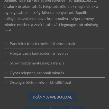
panelek hazai kis- és nagykereskedelmi forgalmazója. Az
általunk értékesített és telepített zöldfalak megfelelnek a
legmagasabb minőségi követelményeknek. Tepelítő
kollégáink szakértelmével kombonálva a végeredmény
minden esetben a vevő által elvárt legmagasabb minőség
lesz!
Paneleink friss termelésből származnak
Horganyzott kerítéselemre nevelve
50 év roszdamentességi garancia
Gyors telepítés, azonnali takarás
Országos kivitelezéssel, kiszállítással
IRÁNY A WEBOLDAL