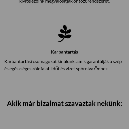
kivitelezőink megvalósítják öntözőrendszerét.
Karbantartás
Karbantartási csomagokat kínálunk, amik garantálják a szép
és egészséges zöldfalat. Időt és vizet spórolva Önnek .
Akik már bizalmat szavaztak nekünk: