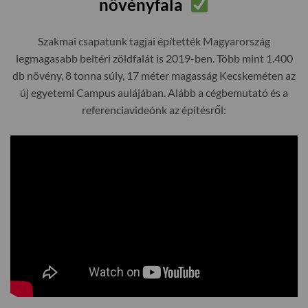
növényfala
Szakmai csapatunk tagjai építették Magyarország
legmagasabb beltéri zöldfalát is 2019-ben. Több mint 1.400
db növény, 8 tonna súly, 17 méter magasság Kecskeméten az
új egyetemi Campus aulájában. Alább a cégbemutató és a
referenciavideónk az építésről: