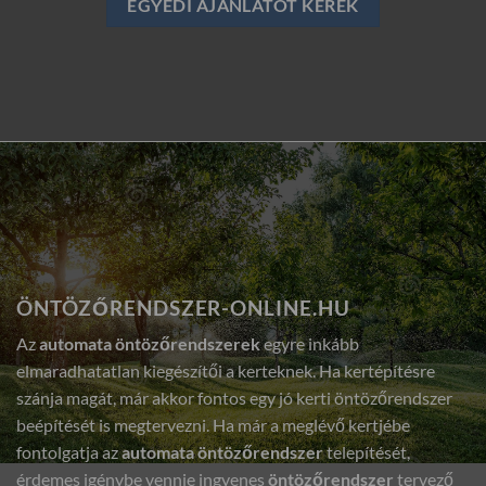
EGYEDI AJÁNLATOT KÉREK
ÖNTÖZŐRENDSZER-ONLINE.HU
Az
automata öntözőrendszerek
egyre inkább
elmaradhatatlan kiegészítői a kerteknek. Ha kertépítésre
szánja magát, már akkor fontos egy jó kerti öntözőrendszer
beépítését is megtervezni. Ha már a meglévő kertjébe
fontolgatja az
automata öntözőrendszer
telepítését,
érdemes igénybe vennie ingyenes
öntözőrendszer
tervező