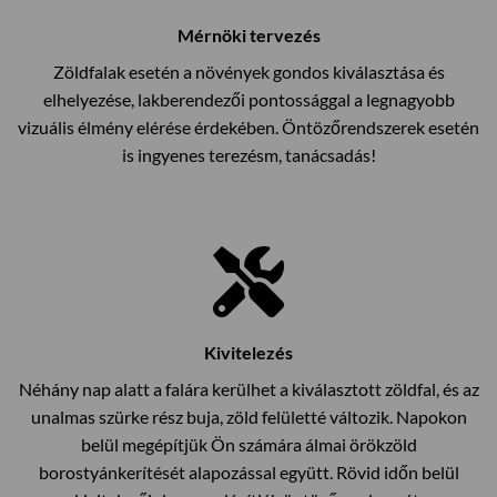
Mérnöki tervezés
Zöldfalak esetén a növények gondos kiválasztása és
elhelyezése, lakberendezői pontossággal a legnagyobb
vizuális élmény elérése érdekében. Öntözőrendszerek esetén
is ingyenes terezésm, tanácsadás!
Kivitelezés
Néhány nap alatt a falára kerülhet a kiválasztott zöldfal, és az
unalmas szürke rész buja, zöld felületté változik. Napokon
belül megépítjük Ön számára álmai örökzöld
borostyánkerítését alapozással együtt. Rövid időn belül