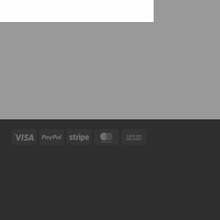
Visa
PayPal
Stripe
MasterCard
Cash
On
Delivery