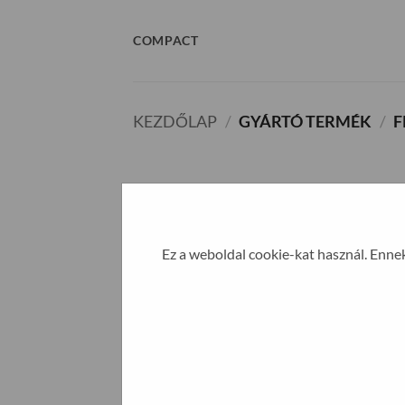
Skip
to
COMPACT
content
KEZDŐLAP
/
GYÁRTÓ TERMÉK
/
F
Ez a weboldal cookie-kat használ. Enne