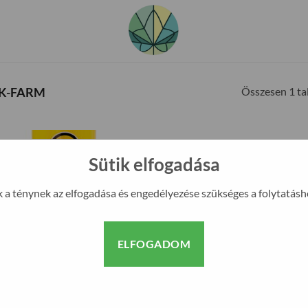
Összesen 1 tal
K-FARM
Sütik elfogadása
k a ténynek az elfogadása és engedélyezése szükséges a folytatásh
ELFOGADOM