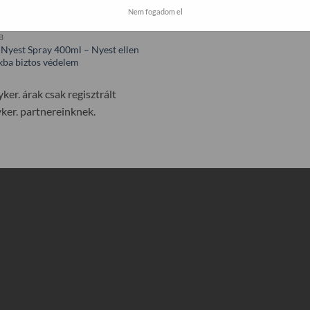
Nem fogadom el
B
-Nyest Spray 400ml – Nyest ellen
kba biztos védelem
ker. árak csak regisztrált
ker. partnereinknek.