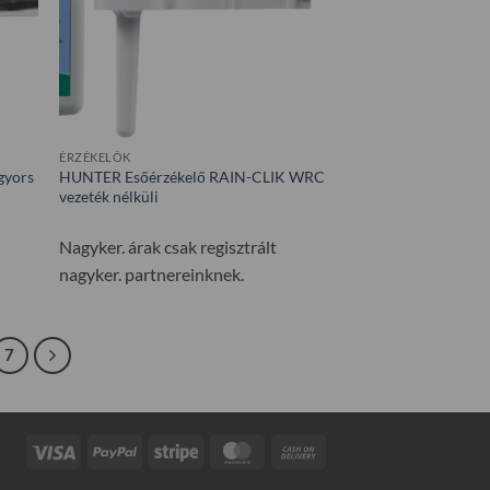
ÉRZÉKELŐK
gyors
HUNTER Esőérzékelő RAIN-CLIK WRC
vezeték nélküli
Nagyker. árak csak regisztrált
nagyker. partnereinknek.
7
Visa
PayPal
Stripe
MasterCard
Cash
On