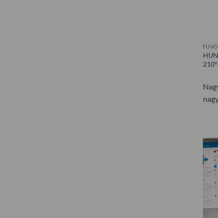
FÚV
HUNT
210°
Nagy
nagy