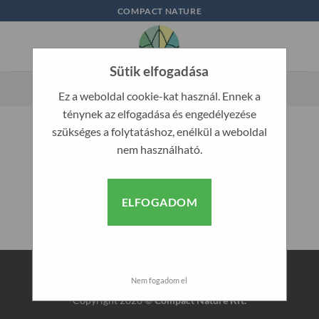
Skip
COMPACT NATURE
to
content
Sütik elfogadása
Ez a weboldal cookie-kat használ. Ennek a
ténynek az elfogadása és engedélyezése
KEZDŐLAP
/
GYÁRTÓ TERMÉK
/
SUBSTRAL
szükséges a folytatáshoz, enélkül a weboldal
nem használható.
SZŰRÉS
ELFOGADOM
Egy termék se felelt meg a keresésnek.
Visa
PayPal
Stripe
MasterCard
Cash
Nem fogadom el
On
Copyright 2026 ©
Compact Nature Kft.
Delivery