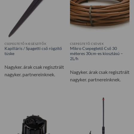
CSEPEGTETŐ KIEGÉSZÍTŐK
CSEPEGTETŐ CSÖVEK
Kapilláris / Spagetti cső rögzítő
Mikro Csepegtető Cső 30
tüske
méteres 30cm-es kiosztású –
2L/h
Nagyker. árak csak regisztrált
Nagyker. árak csak regisztrált
nagyker. partnereinknek.
nagyker. partnereinknek.