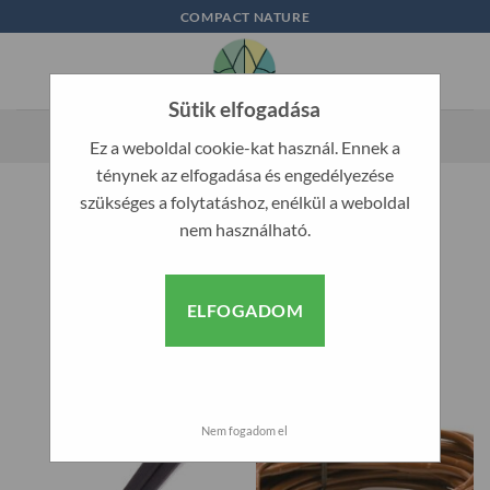
Skip
COMPACT NATURE
to
content
Sütik elfogadása
Ez a weboldal cookie-kat használ. Ennek a
ténynek az elfogadása és engedélyezése
KEZDŐLAP
/
GYÁRTÓ TERMÉK
/
TECO
szükséges a folytatáshoz, enélkül a weboldal
nem használható.
SZŰRÉS
ELFOGADOM
Akció!
Nem fogadom el